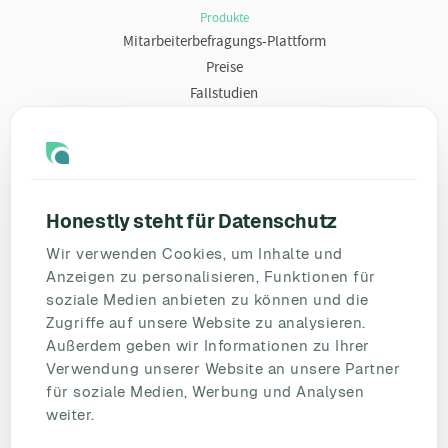
Produkte
Mitarbeiterbefragungs-Plattform
Preise
Fallstudien
Ressourcen
Blog
Umfragevorlagen
Honestly steht für Datenschutz
Mitarbeiterbefragung
Wir verwenden Cookies, um Inhalte und
Mitarbeiterzufriedenheit
Anzeigen zu personalisieren, Funktionen für
eNPS
soziale Medien anbieten zu können und die
Employee Engagement
Zugriffe auf unsere Website zu analysieren.
Außerdem geben wir Informationen zu Ihrer
Status Page
Verwendung unserer Website an unsere Partner
Unternehmen
für soziale Medien, Werbung und Analysen
Partnerschaften
weiter.
HR Beirat