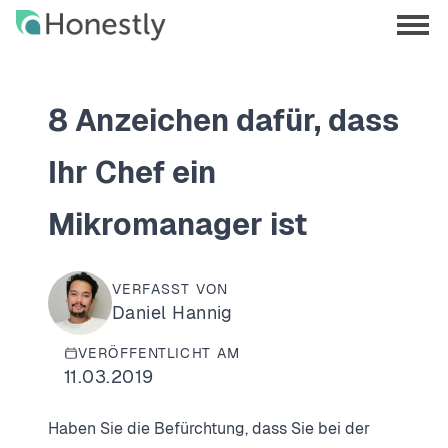
Skip
Skip
to
to
menu
main
home
opene
content
page
8 Anzeichen dafür, dass
Ihr Chef ein
Mikromanager ist
VERFASST VON
Daniel Hannig
VERÖFFENTLICHT AM
11.03.2019
Haben Sie die Befürchtung, dass Sie bei der