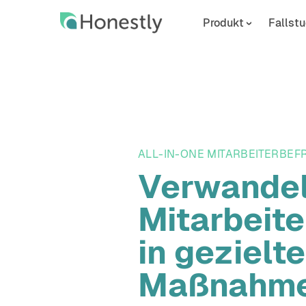
Skip
Skip
to
to
Produkt
Fallstu
main
home
content
page
ALL-IN-ONE MITARBEITERBE
Verwandel
Mitarbeit
in gezielte
Maßnahme