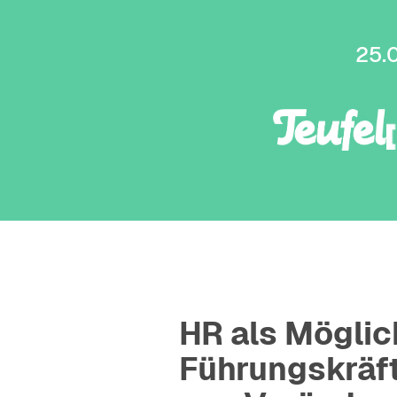
25.
HR als Mögli
Führungskräft