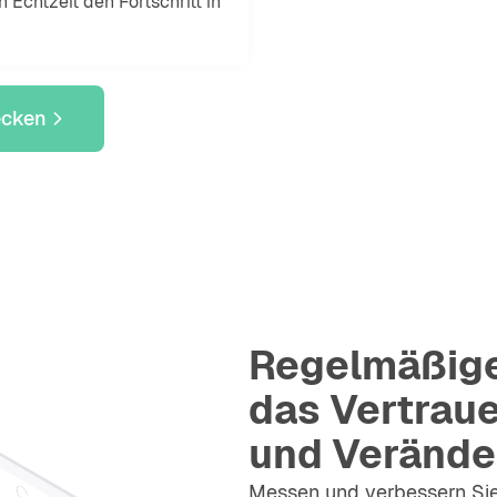
n Echtzeit den Fortschritt in
ecken
Regelmäßige
das Vertrau
und Verände
Messen und verbessern Si