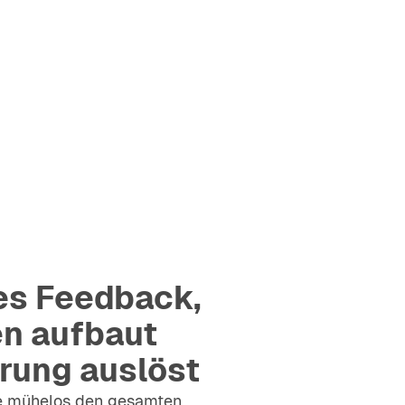
s Feedback,
en aufbaut
rung auslöst
e mühelos den gesamten