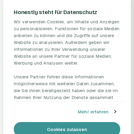
Honestly steht für Datenschutz
Wir verwenden Cookies, um Inhalte und Anzeigen
zu personalisieren, Funktionen für soziale Medien
anbieten zu können und die Zugriffe auf unsere
PRODUKT
RESSOURCEN
Website zu analysieren. Außerdem geben wir
Informationen zu Ihrer Verwendung unserer
Mitarbeiterbefragungs-
Blog
Website an unsere Partner für soziale Medien,
Plattform
Umfragevorlagen
Werbung und Analysen weiter.
Preise
Mitarbeiterbefragung
Fallstudien
Mitarbeiterzufriedenheit
Unsere Partner führen diese Informationen
eNPS
möglicherweise mit weiteren Daten zusammen,
Employee Engagement
Status Page
die Sie ihnen bereitgestellt haben oder die sie im
Rahmen Ihrer Nutzung der Dienste gesammelt
haben.
UNTERNEHMEN
REDEN SIE MIT UNS
Mehr erfahren
Partnerschaften
Demo buchen
HR Beirat
Kontakt
Cookies zulassen
Über uns
Support