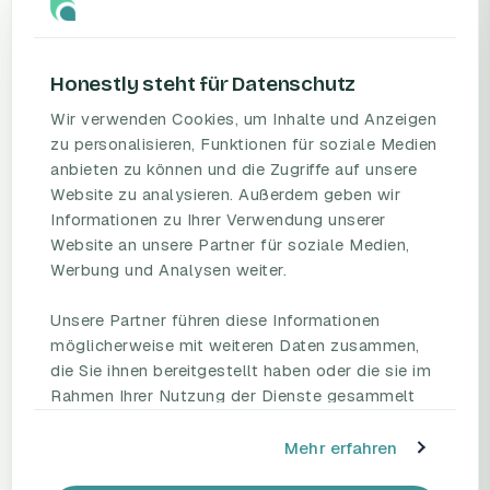
Honestly steht für Datenschutz
Wir verwenden Cookies, um Inhalte und Anzeigen
zu personalisieren, Funktionen für soziale Medien
anbieten zu können und die Zugriffe auf unsere
PRODUKT
RESSOURCEN
Website zu analysieren. Außerdem geben wir
Informationen zu Ihrer Verwendung unserer
Mitarbeiterbefragungs-
Blog
Website an unsere Partner für soziale Medien,
Plattform
Umfragevorlagen
Werbung und Analysen weiter.
Preise
Mitarbeiterbefragung
Fallstudien
Mitarbeiterzufriedenheit
Unsere Partner führen diese Informationen
eNPS
möglicherweise mit weiteren Daten zusammen,
Employee Engagement
Status Page
die Sie ihnen bereitgestellt haben oder die sie im
Rahmen Ihrer Nutzung der Dienste gesammelt
haben.
UNTERNEHMEN
REDEN SIE MIT UNS
Mehr erfahren
Partnerschaften
Demo buchen