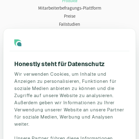
Produkte
Mitarbeiterbefragungs-Plattform
Preise
Fallstudien
Ressourcen
Blog
Umfragevorlagen
Honestly steht für Datenschutz
Mitarbeiterbefragung
Wir verwenden Cookies, um Inhalte und
Mitarbeiterzufriedenheit
Anzeigen zu personalisieren, Funktionen für
eNPS
soziale Medien anbieten zu können und die
Employee Engagement
Zugriffe auf unsere Website zu analysieren.
Außerdem geben wir Informationen zu Ihrer
Status Page
Verwendung unserer Website an unsere Partner
Unternehmen
für soziale Medien, Werbung und Analysen
Partnerschaften
weiter.
HR Beirat
Unsere Partner führen diese Informationen