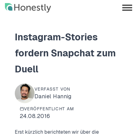
Skip
Skip
to
to
menu
main
home
opene
content
page
Instagram-Stories
fordern Snapchat zum
Duell
VERFASST VON
Daniel Hannig
VERÖFFENTLICHT AM
24.08.2016
Erst kürzlich berichteten wir über die