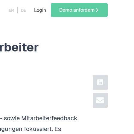
Demo anfordern
Login
EN
DE
rbeiter
linkedin
email
 sowie Mitarbeiterfeedback.
gungen fokussiert. Es