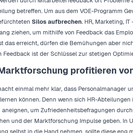
erden durch Mitarbeiterfeedback oft Probleme a
teilung betreffen. Um aus dem VOE-Programm Ge
gefürchteten
Silos aufbrechen
. HR, Marketing, IT
rang ziehen, um mithilfe von Feedback das Emp
Ist das erreicht, dürfen die Bemühungen aber nic
Feedback ist der Schlüssel zur stetigen Optimi
Marktforschung profitieren vo
acht einmal mehr klar, dass Personalmanager un
lernen können. Denn wenn sich HR-Abteilungen
 aneignen, um Zufriedenheitsbefragungen durch
en und der Marktforschung Impulse geben. In U
ng selbst in die Hand nehmen, sollte diese en