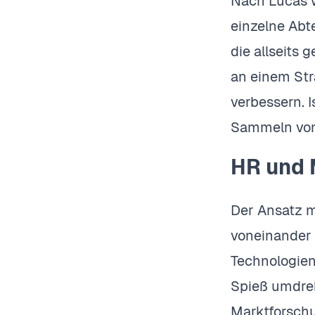
Nach Lucas w
einzelne Ab
die allseits 
an einem St
verbessern. 
Sammeln von 
HR und 
Der Ansatz m
voneinander 
Technologien
Spieß umdreh
Marktforschu