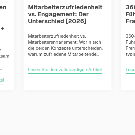
en
Mitarbeiterzufriedenheit
36
vs. Engagement: Der
Fü
Unterschied [2026]
Fra
 +
Mitarbeiterzufriedenheit vs.
360
Mitarbeiterengagement: Worin sich
Führ
die beiden Konzepte unterscheiden,
Frem
n
warum zufriedene Mitarbeitende...
typi
rksam
..
Lesen Sie den vollständigen Artikel
Lese
el