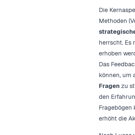
Die Kernaspe
Methoden (Vo
strategische
herrscht. Es
erhoben werd
Das Feedback
können, um a
Fragen
zu st
den Erfahrun
Fragebögen ku
erhöht die A