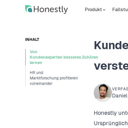
Skip
Skip
to
to
Produkt
Fallstu
main
home
content
page
INHALT
Kunde
Von
Kundenexperten besseres Zuhören
verst
lernen
HR und
Marktforschung profitieren
voneinander
VERFA
Daniel
Honestly unt
Ursprünglich