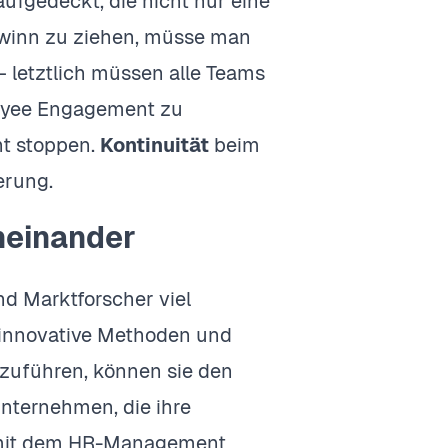
ufgedeckt, die nicht nur eine
winn zu ziehen, müsse man
 – letztlich müssen alle Teams
loyee Engagement zu
ht stoppen.
Kontinuität
beim
erung.
neinander
d Marktforscher viel
 innovative Methoden und
zuführen, können sie den
nternehmen, die ihre
g mit dem HR-Management