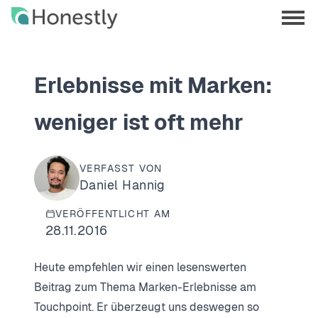
Skip
Skip
to
to
menu
main
home
opene
content
page
Erlebnisse mit Marken:
weniger ist oft mehr
VERFASST VON
Daniel Hannig
VERÖFFENTLICHT AM
28.11.2016
Heute empfehlen wir einen lesenswerten
Beitrag zum Thema Marken-Erlebnisse am
Touchpoint. Er überzeugt uns deswegen so