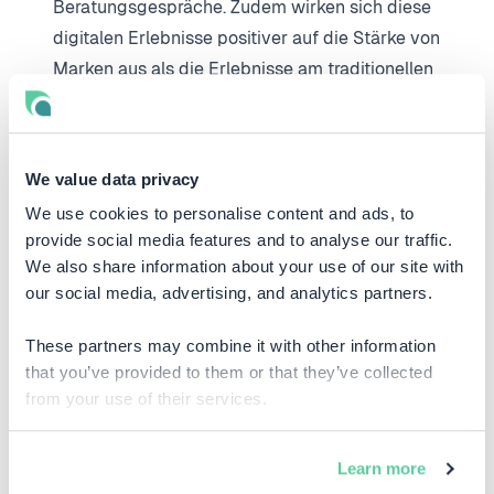
Beratungsgespräche. Zudem wirken sich diese
digitalen Erlebnisse positiver auf die Stärke von
Marken aus als die Erlebnisse am traditionellen
Touchpoint. In dieser Hinsicht bestätigt die
Studie einmal mehr den Einfluss der
Digitalisierung auf unsere zukünftigen Konzepte
We value data privacy
von Brick and Mortar und Multichannel.
We use cookies to personalise content and ads, to
Es wird immer wichtiger, herauszufinden
provide social media features and to analyse our traffic.
We also share information about your use of our site with
welche Touchpoints besonders wirkungsvoll
our social media, advertising, and analytics partners.
sind. Das sind die Stellen, an denen
Optimierung am meisten bewirkt. Das auch für
These partners may combine it with other information
andere Wettbewerber gilt. Auch ihre Aktivitäten
that you’ve provided to them or that they’ve collected
und die Entwicklung ihrer Marken solle man
from your use of their services.
sehr genau in den Blick nehmen. In Situationen,
die von immer stärkerer Konkurrenz geprägt
Learn more
sind, müssen Unternehmen die Entwicklung