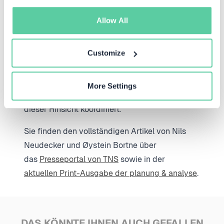
ihrer Marke und die Einstellungen ihrer
Allow All
Kunden ständig messen, um zeitnah reagieren
zu können. Je mehr Informationen allseits
gesammelt werden, desto wichtiger werde der
Customize
effiziente Umgang mit ihnen. Die Autoren
empfehlen daher, einen Touchpoint Manager zu
More Settings
etablieren, der die gesamte Organisation in
dieser Hinsicht koordiniert.
Sie finden den vollständigen Artikel von Nils
Neudecker und Øystein Bortne über
das
Presseportal von TNS
sowie in der
aktuellen Print-Ausgabe der planung & analyse
.
DAS KÖNNTE IHNEN AUCH GEFALLEN