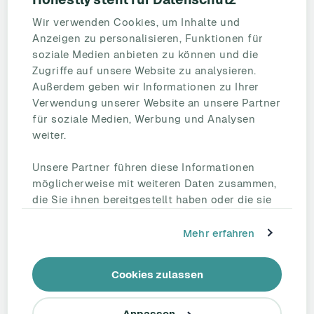
Mitarbeiterbefragung
Wir verwenden Cookies, um Inhalte und
Mitarbeiterzufriedenheit
Anzeigen zu personalisieren, Funktionen für
eNPS
soziale Medien anbieten zu können und die
Employee Engagement
Zugriffe auf unsere Website zu analysieren.
Außerdem geben wir Informationen zu Ihrer
Status Page
Verwendung unserer Website an unsere Partner
Unternehmen
für soziale Medien, Werbung und Analysen
Partnerschaften
weiter.
HR Beirat
Unsere Partner führen diese Informationen
Über uns
möglicherweise mit weiteren Daten zusammen,
Reden Sie mit uns
die Sie ihnen bereitgestellt haben oder die sie
Kontakt
im Rahmen Ihrer Nutzung der Dienste
Support
gesammelt haben.
Mehr erfahren
Tel.: +49 221 828 282 40
Cookies zulassen
linkedin
Anpassen