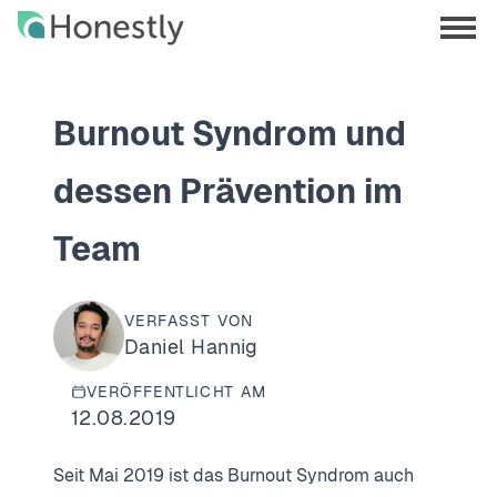
Skip
Skip
to
to
menu
main
home
opene
content
page
Burnout Syndrom und
dessen Prävention im
Team
VERFASST VON
Daniel Hannig
VERÖFFENTLICHT AM
12.08.2019
Seit Mai 2019 ist das Burnout Syndrom auch