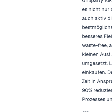
Grillparty fo
es nicht nur
auch aktiv d
bestmöglichs
besseres Fle
waste-free, 
kleinen Ausf
umgesetzt. L
einkaufen. D
Zeit in Ansp
90% reduzier
Prozesses u