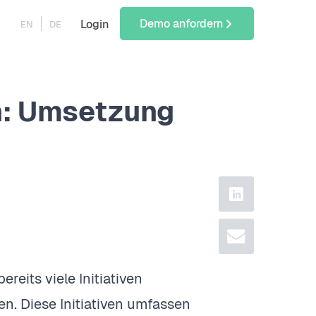
Demo anfordern
Login
EN
DE
n: Umsetzung
linkedin
email
reits viele Initiativen
n. Diese Initiativen umfassen