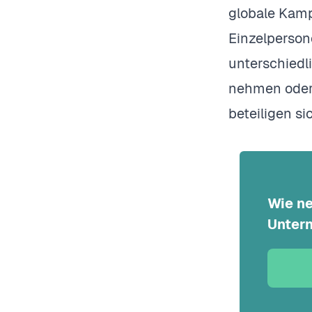
globale Kamp
Einzelperson
unterschiedl
nehmen oder 
beteiligen s
Wie ne
Unter