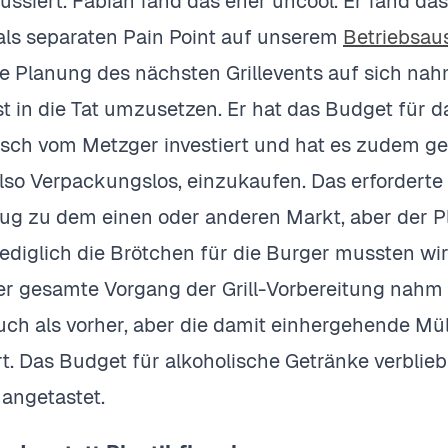
kussiert. Fabian fand das eher uncool. Er fand das
 als separaten Pain Point auf unserem
Betriebsau
ie Planung des nächsten Grillevents auf sich na
t in die Tat umzusetzen. Er hat das Budget für d
isch vom Metzger investiert und hat es zudem gesc
also Verpackungslos, einzukaufen. Das erforderte
lug zu dem einen oder anderen Markt, aber der 
ediglich die Brötchen für die Burger mussten wi
er gesamte Vorgang der Grill-Vorbereitung nahm l
ruch als vorher, aber die damit einhergehende 
t. Das Budget für alkoholische Getränke verbli
nangetastet.