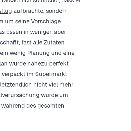
 tatsächlich so uncool, dass er
sflug
aufbrachte, sondern
hm um seine Vorschläge
as Essen in weniger, aber
hafft, fast alle Zutaten
 ein wenig Planung und eine
Plan wurde nahezu perfekt
r verpackt im Supermarkt
etztendlich nicht viel mehr
Müllverursachung wurde um
eb während des gesamten