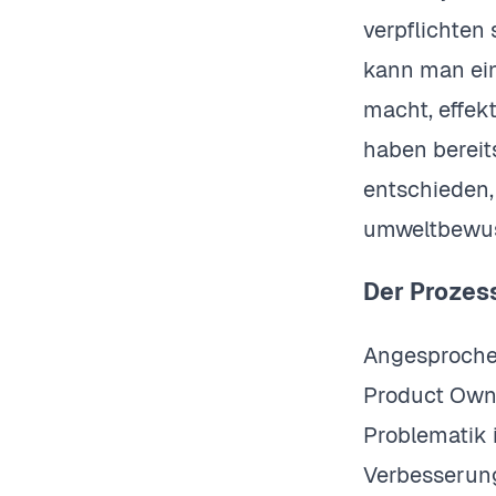
verpflichten 
kann man ein
macht, effek
haben bereit
entschieden,
umweltbewuss
Der Prozes
Angesprochen
Product Owne
Problematik
Verbesserung