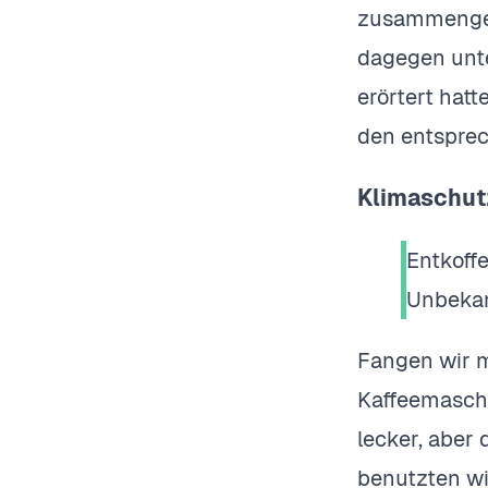
zusammenges
dagegen unt
erörtert hat
den entspre
Klimaschut
Entkoffe
Unbeka
Fangen wir m
Kaffeemaschi
lecker, aber
benutzten wi