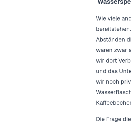
Wasserspen
Wie viele an
bereitstehen
Abständen di
waren zwar a
wir dort Ver
und das Unte
wir noch pri
Wasserflasch
Kaffeebeche
Die Frage die