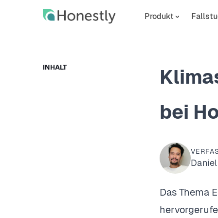
Skip
Skip
to
to
Produkt
Fallstu
main
home
content
page
INHALT
Klima
bei H
VERFA
Daniel
Das Thema Erd
hervorgerufe