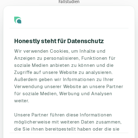
Fallstudien
Ressourcen
Blog
Umfragevorlagen
Honestly steht für Datenschutz
Mitarbeiterbefragung
Wir verwenden Cookies, um Inhalte und
Mitarbeiterzufriedenheit
Anzeigen zu personalisieren, Funktionen für
eNPS
soziale Medien anbieten zu können und die
Employee Engagement
Zugriffe auf unsere Website zu analysieren.
Außerdem geben wir Informationen zu Ihrer
Status Page
Verwendung unserer Website an unsere Partner
Unternehmen
für soziale Medien, Werbung und Analysen
Partnerschaften
weiter.
HR Beirat
Unsere Partner führen diese Informationen
Über uns
möglicherweise mit weiteren Daten zusammen,
Reden Sie mit uns
die Sie ihnen bereitgestellt haben oder die sie
Kontakt
im Rahmen Ihrer Nutzung der Dienste