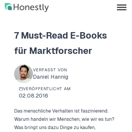
Skip
Skip
to
to
menu
main
home
opene
content
page
7 Must-Read E-Books
für Marktforscher
VERFASST VON
Daniel Hannig
VERÖFFENTLICHT AM
02.08.2016
Das menschliche Verhalten ist faszinierend.
Warum handeln wir Menschen, wie wir es tun?
Was bringt uns dazu Dinge zu kaufen,