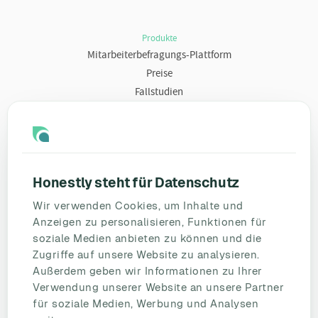
Produkte
Mitarbeiterbefragungs-Plattform
Preise
Fallstudien
Ressourcen
Blog
Umfragevorlagen
Honestly steht für Datenschutz
Mitarbeiterbefragung
Wir verwenden Cookies, um Inhalte und
Mitarbeiterzufriedenheit
Anzeigen zu personalisieren, Funktionen für
eNPS
soziale Medien anbieten zu können und die
Employee Engagement
Zugriffe auf unsere Website zu analysieren.
Außerdem geben wir Informationen zu Ihrer
Status Page
Verwendung unserer Website an unsere Partner
Unternehmen
für soziale Medien, Werbung und Analysen
Partnerschaften