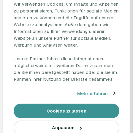
Wir verwenden Cookies, um Inhalte und Anzeigen
zu personalisieren, Funktionen für soziale Medien
anbieten zu können und die Zugriffe auf unsere
PRODUKT
RESSOURCEN
Website zu analysieren. Außerdem geben wir
Informationen zu Ihrer Verwendung unserer
Mitarbeiterbefragungs-
Blog
Website an unsere Partner für soziale Medien,
Plattform
Umfragevorlagen
Werbung und Analysen weiter.
Preise
Mitarbeiterbefragung
Fallstudien
Mitarbeiterzufriedenheit
Unsere Partner führen diese Informationen
eNPS
möglicherweise mit weiteren Daten zusammen,
Employee Engagement
Status Page
die Sie ihnen bereitgestellt haben oder die sie im
Rahmen Ihrer Nutzung der Dienste gesammelt
haben.
UNTERNEHMEN
REDEN SIE MIT UNS
Mehr erfahren
Partnerschaften
Demo buchen
HR Beirat
Kontakt
Cookies zulassen
Über uns
Support
Tel.: +49 221 828 282 40
Anpassen