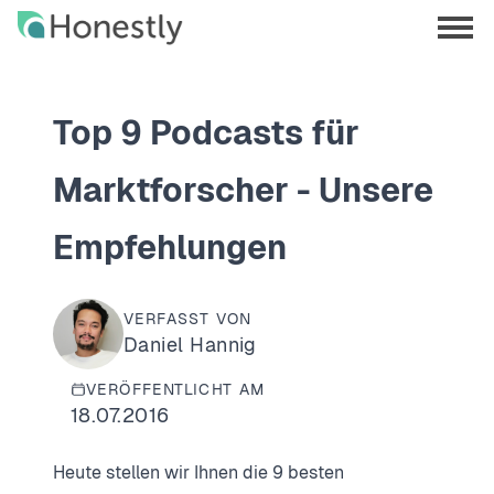
Skip
Skip
to
to
menu
main
home
opene
content
page
Top 9 Podcasts für
Marktforscher - Unsere
Empfehlungen
VERFASST VON
Daniel Hannig
VERÖFFENTLICHT AM
18.07.2016
Heute stellen wir Ihnen die 9 besten