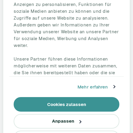
Mitarbeiterzufriedenheit
Anzeigen zu personalisieren, Funktionen für
eNPS
soziale Medien anbieten zu können und die
Employee Engagement
Zugriffe auf unsere Website zu analysieren.
Außerdem geben wir Informationen zu Ihrer
Status Page
Verwendung unserer Website an unsere Partner
Unternehmen
für soziale Medien, Werbung und Analysen
Partnerschaften
weiter.
HR Beirat
Unsere Partner führen diese Informationen
Über uns
möglicherweise mit weiteren Daten zusammen,
Reden Sie mit uns
die Sie ihnen bereitgestellt haben oder die sie
Kontakt
im Rahmen Ihrer Nutzung der Dienste
Support
gesammelt haben.
Mehr erfahren
Tel.: +49 221 828 282 40
Cookies zulassen
linkedin
Anpassen
AGB
Impressum
Datenschutzerklärung