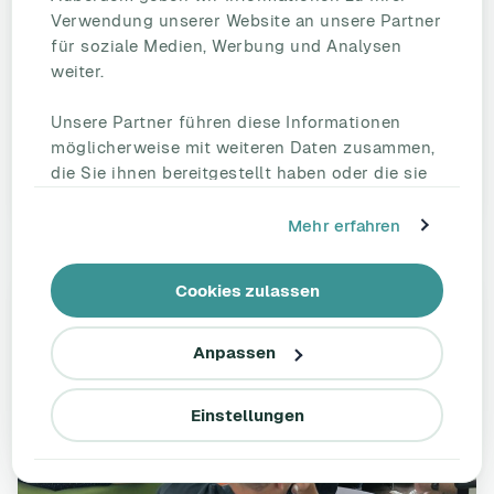
Vor- und Nachteile: Home-Office oder
Verwendung unserer Website an unsere Partner
Büro – was ist besser?
für soziale Medien, Werbung und Analysen
weiter.
Ist Homeoffice gut oder schlecht? Die perfekte Balance
zwischen Homeoffice und Büroarbeit für Mitarbeitende
Unsere Partner führen diese Informationen
und Unternehmen finden
möglicherweise mit weiteren Daten zusammen,
die Sie ihnen bereitgestellt haben oder die sie
Lesen Sie den vollständigen Artikel
im Rahmen Ihrer Nutzung der Dienste
gesammelt haben.
Mehr erfahren
Cookies zulassen
Anpassen
Einstellungen