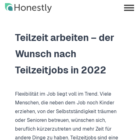
Skip
Skip
to
to
menu
main
home
opene
content
page
Teilzeit arbeiten – der
Wunsch nach
Teilzeitjobs in 2022
Flexibilität im Job liegt voll im Trend. Viele
Menschen, die neben dem Job noch Kinder
erziehen, von der Selbstständigkeit träumen
oder Senioren betreuen, wünschen sich,
beruflich kürzerzutreten und mehr Zeit für
andere Dinge zu haben. Teilzeitjobs sind eine