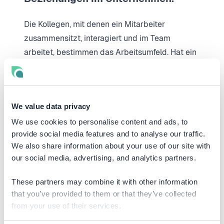
Die Kollegen, mit denen ein Mitarbeiter
zusammensitzt, interagiert und im Team
arbeitet, bestimmen das Arbeitsumfeld. Hat ein
Mitarbeiter keine guten Beziehungen und
Freundschaften am Arbeitsplatz, wird er oder
sie unglücklicher sein und eher kündigen. Um
We value data privacy
gute Mitarbeiter zu binden, lohnt es sich, das
kollegiale Miteinander zu unterstützen –
We use cookies to personalise content and ads, to
provide social media features and to analyse our traffic.
beispielsweise durch Workshops oder
We also share information about your use of our site with
Angebote für After-Work-Events, die den
our social media, advertising, and analytics partners.
Teamspirit fördern.
These partners may combine it with other information
that you’ve provided to them or that they’ve collected
from your use of their services.