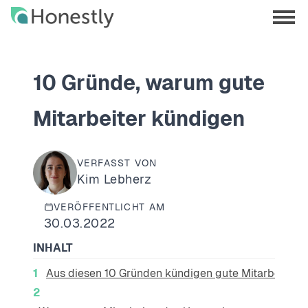
Skip
Skip
to
to
menu
main
home
opene
content
page
10 Gründe, warum gute
Mitarbeiter kündigen
VERFASST VON
Kim Lebherz
VERÖFFENTLICHT AM
30.03.2022
INHALT
Aus diesen 10 Gründen kündigen gute Mitarbeiter