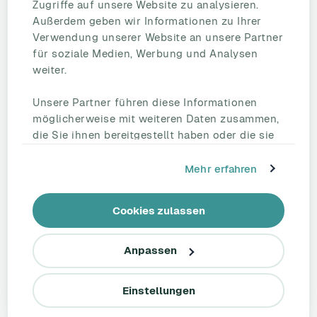
Employee Engagement
Zugriffe auf unsere Website zu analysieren.
Außerdem geben wir Informationen zu Ihrer
Status Page
Verwendung unserer Website an unsere Partner
Unternehmen
für soziale Medien, Werbung und Analysen
Partnerschaften
weiter.
HR Beirat
Unsere Partner führen diese Informationen
Über uns
möglicherweise mit weiteren Daten zusammen,
Reden Sie mit uns
die Sie ihnen bereitgestellt haben oder die sie
Kontakt
im Rahmen Ihrer Nutzung der Dienste
Support
gesammelt haben.
Mehr erfahren
Tel.: +49 221 828 282 40
Cookies zulassen
linkedin
Anpassen
AGB
Impressum
Datenschutzerklärung
Copyright © 2026 -
Honestly MT GmbH
Einstellungen