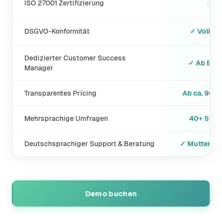
✓
ISO 27001 Zertifizierung
DSGVO-Konformität
✓ Vollst
Dedizierter Customer Success
✓ Ab Bus
Manager
Transparentes Pricing
Ab ca. 900
Mehrsprachige Umfragen
40+ Spra
Deutschsprachiger Support & Beratung
✓ Mutterspr
Demo buchen