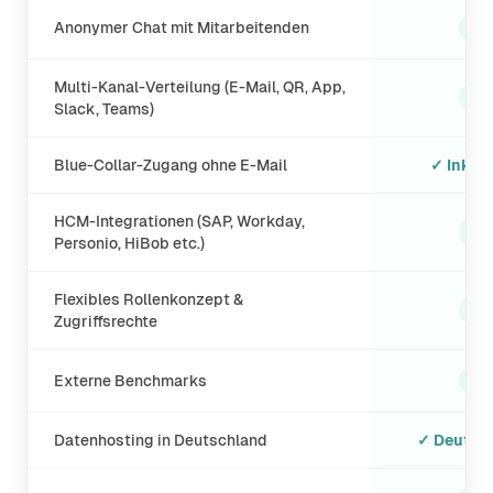
✓
Anonymer Chat mit Mitarbeitenden
Multi-Kanal-Verteilung (E-Mail, QR, App,
✓
Slack, Teams)
Blue-Collar-Zugang ohne E-Mail
✓ Inklus
HCM-Integrationen (SAP, Workday,
✓
Personio, HiBob etc.)
Flexibles Rollenkonzept &
✓
Zugriffsrechte
✓
Externe Benchmarks
Datenhosting in Deutschland
✓ Deutsc