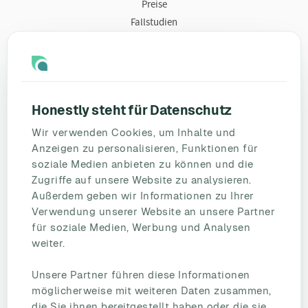
Preise
Fallstudien
Ressourcen
Blog
Umfragevorlagen
Honestly steht für Datenschutz
Mitarbeiterbefragung
Wir verwenden Cookies, um Inhalte und
Mitarbeiterzufriedenheit
Anzeigen zu personalisieren, Funktionen für
eNPS
soziale Medien anbieten zu können und die
Employee Engagement
Zugriffe auf unsere Website zu analysieren.
Außerdem geben wir Informationen zu Ihrer
Status Page
Verwendung unserer Website an unsere Partner
Unternehmen
für soziale Medien, Werbung und Analysen
Partnerschaften
weiter.
HR Beirat
Unsere Partner führen diese Informationen
Über uns
möglicherweise mit weiteren Daten zusammen,
Reden Sie mit uns
die Sie ihnen bereitgestellt haben oder die sie