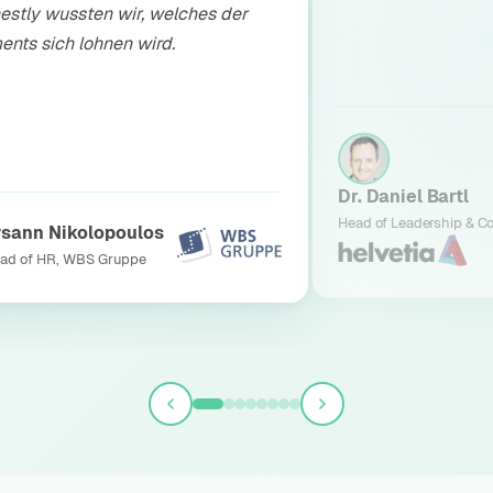
estly wussten wir, welches der
ents sich lohnen wird.
Dr. Daniel Bartl
Head of Leadership & Cor
ysann Nikolopoulos
ad of HR, WBS Gruppe