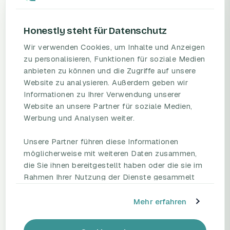
Honestly steht für Datenschutz
Wir verwenden Cookies, um Inhalte und Anzeigen
zu personalisieren, Funktionen für soziale Medien
anbieten zu können und die Zugriffe auf unsere
PRODUKT
RESSOURCEN
Website zu analysieren. Außerdem geben wir
Informationen zu Ihrer Verwendung unserer
Mitarbeiterbefragungs-
Blog
Website an unsere Partner für soziale Medien,
Plattform
Umfragevorlagen
Werbung und Analysen weiter.
Preise
Mitarbeiterbefragung
Fallstudien
Mitarbeiterzufriedenheit
Unsere Partner führen diese Informationen
eNPS
möglicherweise mit weiteren Daten zusammen,
Employee Engagement
Status Page
die Sie ihnen bereitgestellt haben oder die sie im
Rahmen Ihrer Nutzung der Dienste gesammelt
haben.
UNTERNEHMEN
REDEN SIE MIT UNS
Mehr erfahren
Partnerschaften
Demo buchen
HR Beirat
Kontakt