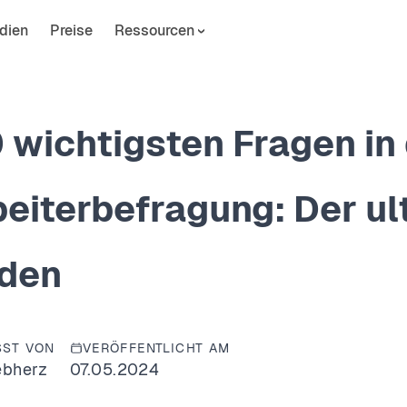
dien
Preise
Ressourcen
 wichtigsten Fragen in
beiterbefragung: Der ul
aden
SST VON
VERÖFFENTLICHT AM
ebherz
07.05.2024