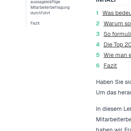
aussagekräftige
Mitarbeiterbefragung
Was bedeu
durchführt
Warum sol
Fazit
So formuli
Die Top 20
Wie man e
Fazit
Haben Sie si
Um das herau
In diesem Le
Mitarbeiterb
haben wir Fra