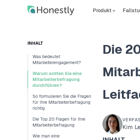
Skip
Skip
to
to
Produkt
Fallstu
main
home
content
page
INHALT
Die 20
Was bedeutet
Mitarbeiterengagement?
Mitar
Warum sollten Sie eine
Mitarbeiterbefragung
durchführen?
Leitf
So formulieren Sie die Fragen
für Ihre Mitarbeiterbefragung
richtig
Die Top 20 Fragen für Ihre
VERFA
Mitarbeiterbefragung
Kim L
Wie man eine
INHALT