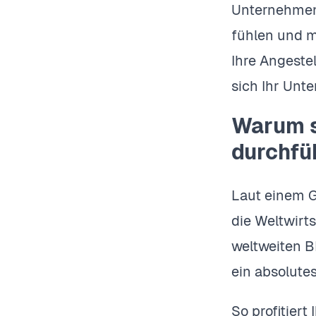
Unternehmen 
fühlen und m
Ihre Angestel
sich Ihr Unt
Warum s
durchfü
Laut einem G
die Weltwirts
weltweiten BI
ein absolute
So profitier