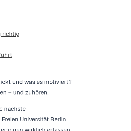
?
 richtig
führt
tickt und was es motiviert?
len – und zuhören.
re nächste
Freien Universität Berlin
ter:innen wirklich erfassen.