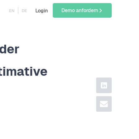
Demo anfordern
Login
EN
DE
 der
timative
linkedin
email