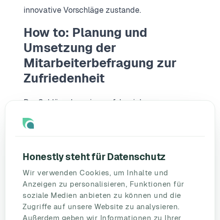
innovative Vorschläge zustande.
How to: Planung und
Umsetzung der
Mitarbeiterbefragung zur
Zufriedenheit
Der Schlüssel zu einer erfolgreichen
Mitarbeiterbefragung ist eine strategische
Herangehensweise mit einem klaren Konzept.
Im Folgenden möchten wir Ihnen zeigen, wie
Honestly steht für Datenschutz
Sie eine Befragung umsetzen und auswerten.
Wir verwenden Cookies, um Inhalte und
Schritt 1: Setzen Sie sich klare
Anzeigen zu personalisieren, Funktionen für
soziale Medien anbieten zu können und die
Ziele.
Zugriffe auf unsere Website zu analysieren.
Außerdem geben wir Informationen zu Ihrer