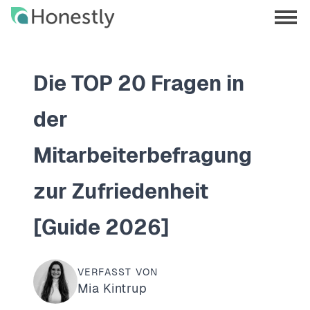
Skip
Skip
to
to
menu
main
home
opene
content
page
Die TOP 20 Fragen in
der
Mitarbeiterbefragung
zur Zufriedenheit
[Guide 2026]
VERFASST VON
Mia Kintrup