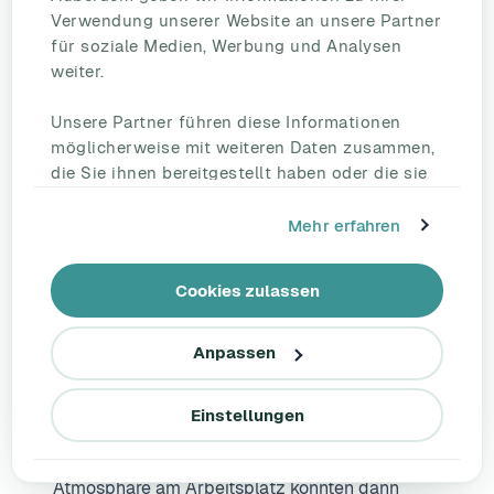
Definieren Sie zunächst, welche Aspekte Sie
Verwendung unserer Website an unsere Partner
mit Ihrer Mitarbeiterbefragung am Arbeitsplatz
für soziale Medien, Werbung und Analysen
abdecken wollen. Zwar ist es verlockend, das
weiter.
Thema in einem einzigen Durchgang
Unsere Partner führen diese Informationen
umfassend zu behandeln – manchmal kann es
möglicherweise mit weiteren Daten zusammen,
aber zielführender sein, einzelne Bereiche wie
die Sie ihnen bereitgestellt haben oder die sie
die Work-Life-Balance oder die Vergütung
im Rahmen Ihrer Nutzung der Dienste
separat zu behandeln.
gesammelt haben.
Mehr erfahren
Wenn Sie in Ihrem Unternehmen beispielsweise
Cookies zulassen
eine Verschlechterung des Umgangs
miteinander feststellen, sollten Sie sich in Ihrer
Anpassen
Umfrage darauf konzentrieren, die
Teamdynamik genauer zu untersuchen.
Einstellungen
Ergänzende Fragen zum Management, zur
Führungskultur und zur allgemeinen
Atmosphäre am Arbeitsplatz könnten dann