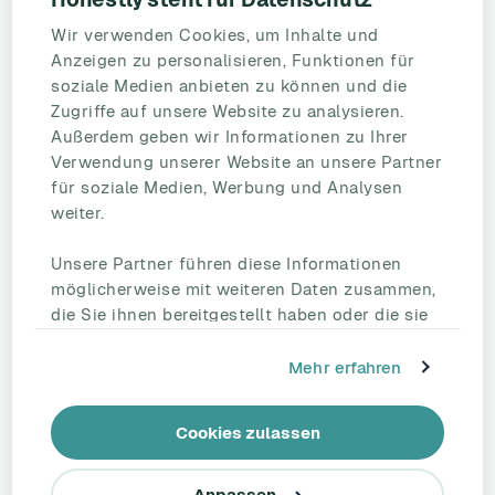
Mitarbeiterbefragung
Wir verwenden Cookies, um Inhalte und
Mitarbeiterzufriedenheit
Anzeigen zu personalisieren, Funktionen für
eNPS
soziale Medien anbieten zu können und die
Employee Engagement
Zugriffe auf unsere Website zu analysieren.
Außerdem geben wir Informationen zu Ihrer
Status Page
Verwendung unserer Website an unsere Partner
Unternehmen
für soziale Medien, Werbung und Analysen
Partnerschaften
weiter.
HR Beirat
Unsere Partner führen diese Informationen
Über uns
möglicherweise mit weiteren Daten zusammen,
Reden Sie mit uns
die Sie ihnen bereitgestellt haben oder die sie
Kontakt
im Rahmen Ihrer Nutzung der Dienste
Support
gesammelt haben.
Mehr erfahren
Tel.: +49 221 828 282 40
Cookies zulassen
linkedin
Anpassen