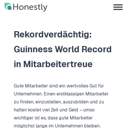
Skip
Skip
to
to
menu
main
home
opene
content
page
Rekordverdächtig:
Guinness World Record
in Mitarbeitertreue
Gute Mitarbeiter sind ein wertvolles Gut für
Unternehmen. Einen erstklassigen Mitarbeiter
zu finden, einzustellen, auszubilden und zu
halten kostet viel Zeit und Geld – umso
wichtiger ist es, dass gute Mitarbeiter
möglichst lange im Unternehmen bleiben.