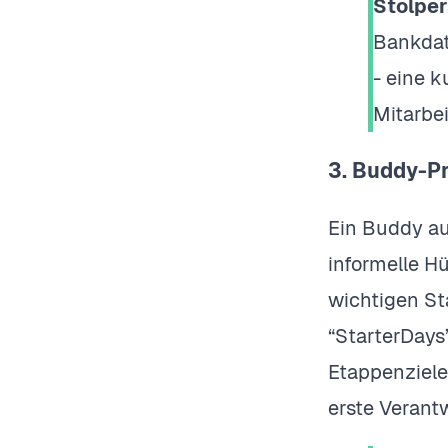
Stolper
Bankdat
- eine k
Mitarbe
3. Buddy-P
Ein Buddy au
informelle H
wichtigen S
“StarterDays
Etappenziele
erste Verant