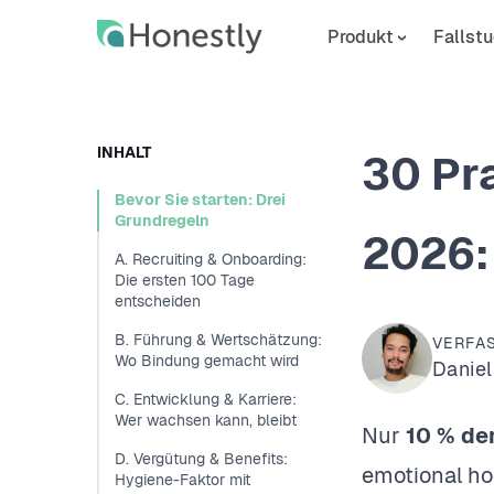
Skip
Skip
to
to
Produkt
Fallstu
main
home
content
page
INHALT
30 Pr
Bevor Sie starten: Drei
Grundregeln
2026:
A. Recruiting & Onboarding:
Die ersten 100 Tage
entscheiden
B. Führung & Wertschätzung:
VERFA
Wo Bindung gemacht wird
Daniel
C. Entwicklung & Karriere:
Wer wachsen kann, bleibt
Nur
10 % de
D. Vergütung & Benefits:
emotional ho
Hygiene-Faktor mit