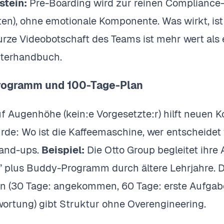
stein:
Pre-Boarding wird zur reinen Compliance-
en), ohne emotionale Komponente. Was wirkt, ist
urze Videobotschaft des Teams ist mehr wert als
iterhandbuch.
rogramm und 100-Tage-Plan
f Augenhöhe (kein:e Vorgesetzte:r) hilft neuen Ko
ürde: Wo ist die Kaffeemaschine, wer entscheidet 
tand-ups.
Beispiel:
Die Otto Group begleitet ihre
” plus Buddy-Programm durch ältere Lehrjahre. D
n (30 Tage: angekommen, 60 Tage: erste Aufgabe
wortung) gibt Struktur ohne Overengineering.