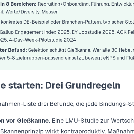
 in 8 Bereichen:
Recruiting/Onboarding, Führung, Entwicklun
t, Werte/Diversity, Messen
konkretes DE-Beispiel oder Branchen-Pattern, typischer Sto
Gallup Engagement Index 2025, EY Jobstudie 2025, AOK Feh
025, 4-Day-Week-Pilotstudie 2024
ter Befund:
Selektion schlägt Gießkanne. Wer alle 30 Hebel g
er 5-8 zielgruppen-passend einsetzt, bewegt eNPS und Fluk
e starten: Drei Grundregeln
ahmen-Liste drei Befunde, die jede Bindungs-Str
on vor Gießkanne.
Eine LMU-Studie zur Wertsch
ßkannenprinzip wirkt kontraproduktiv. Maßnah