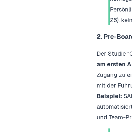
Persönli
26), kein
2. Pre-Boa
Der Studie “
am ersten A
Zugang zu ei
mit der Führ
Beispiel:
SAP
automatisier
und Team-Pro