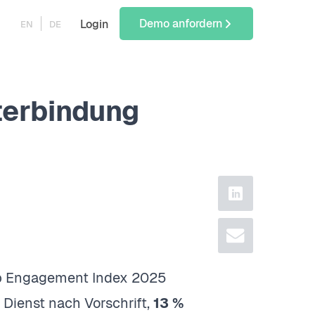
Demo anfordern
Login
EN
DE
terbindung
linkedin
email
up Engagement Index 2025
ienst nach Vorschrift,
13 %