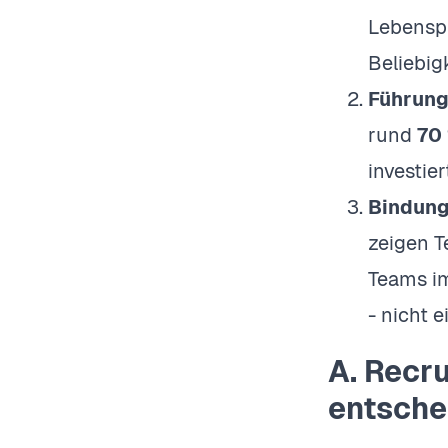
Lebensph
Beliebig
Führung 
rund
70
investie
Bindung
zeigen 
Teams im
- nicht 
A. Recru
entsche