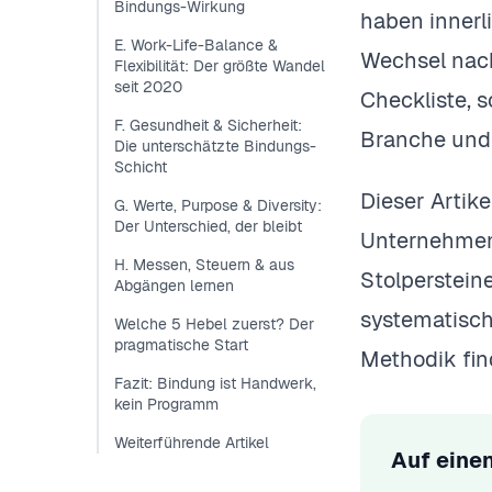
Bindungs-Wirkung
haben innerl
E. Work-Life-Balance &
Wechsel nach
Flexibilität: Der größte Wandel
seit 2020
Checkliste, 
F. Gesundheit & Sicherheit:
Branche und 
Die unterschätzte Bindungs-
Schicht
Dieser Artikel
G. Werte, Purpose & Diversity:
Der Unterschied, der bleibt
Unternehmen 
H. Messen, Steuern & aus
Stolperstein
Abgängen lernen
systematisc
Welche 5 Hebel zuerst? Der
pragmatische Start
Methodik fin
Fazit: Bindung ist Handwerk,
kein Programm
Weiterführende Artikel
Auf einen