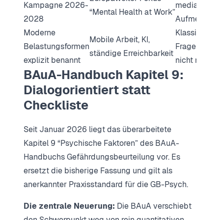
Kampagne 2026-
mediale
“Mental Health at Work”
2028
Aufmerksam
Moderne
Klassische
Mobile Arbeit, KI,
Belastungsformen
Fragebögen 
ständige Erreichbarkeit
explizit benannt
nicht mehr
BAuA-Handbuch Kapitel 9:
Dialogorientiert statt
Checkliste
Seit Januar 2026 liegt das überarbeitete
Kapitel 9 “Psychische Faktoren” des BAuA-
Handbuchs Gefährdungsbeurteilung vor. Es
ersetzt die bisherige Fassung und gilt als
anerkannter Praxisstandard für die GB-Psych.
Die zentrale Neuerung:
Die BAuA verschiebt
den Schwerpunkt weg von rein quantitativen