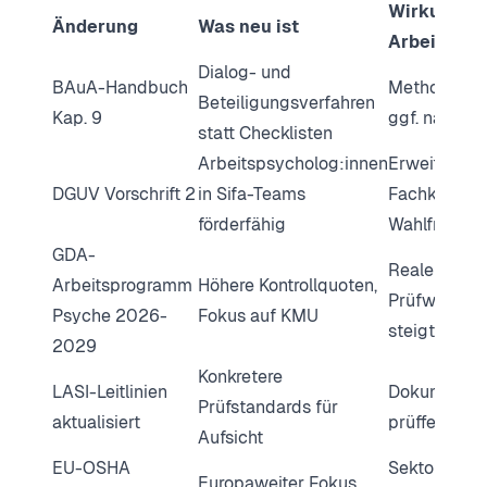
Wirkung fü
Änderung
Was neu ist
Arbeitgebe
Dialog- und
BAuA-Handbuch
Methodik üb
Beteiligungsverfahren
Kap. 9
ggf. nachsc
statt Checklisten
Arbeitspsycholog:innen
Erweiterung
DGUV Vorschrift 2
in Sifa-Teams
Fachkunde,
förderfähig
Wahlfreiheit
GDA-
Reale
Arbeitsprogramm
Höhere Kontrollquoten,
Prüfwahrsch
Psyche 2026-
Fokus auf KMU
steigt
2029
Konkretere
LASI-Leitlinien
Dokumentat
Prüfstandards für
aktualisiert
prüffest sei
Aufsicht
EU-OSHA
Sektorale Ini
Europaweiter Fokus