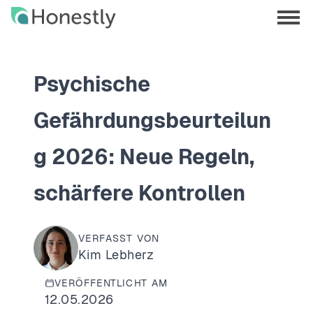
Skip
Skip
to
to
menu
main
home
opene
content
page
Psychische
Gefährdungsbeurteilun
g 2026: Neue Regeln,
schärfere Kontrollen
VERFASST VON
Kim Lebherz
VERÖFFENTLICHT AM
12.05.2026