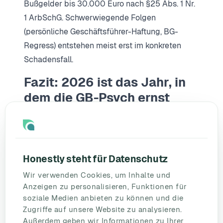
Bußgelder bis 30.000 Euro nach §25 Abs. 1 Nr.
1 ArbSchG. Schwerwiegende Folgen
(persönliche Geschäftsführer-Haftung, BG-
Regress) entstehen meist erst im konkreten
Schadensfall.
Fazit: 2026 ist das Jahr, in
dem die GB-Psych ernst
genommen wird
Die rechtliche Pflicht zur psychischen
Gefährdungsbeurteilung besteht seit 2013 -
Honestly steht für Datenschutz
aber erst 2026 fügen sich revidierter Praxis-
Wir verwenden Cookies, um Inhalte und
Standard (BAuA), erweiterte Fachkunde (DGUV
Anzeigen zu personalisieren, Funktionen für
V2), höhere Kontrollquoten (GDA) und
soziale Medien anbieten zu können und die
europäische Flankierung (EU-OSHA) zu einem
Zugriffe auf unsere Website zu analysieren.
Außerdem geben wir Informationen zu Ihrer
Druck-Setting zusammen, das auch bislang