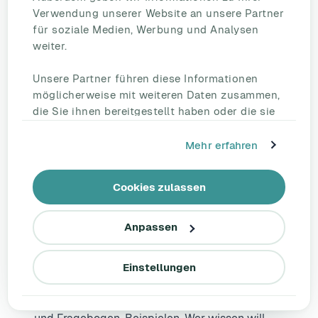
Verwendung unserer Website an unsere Partner
zurückhaltende Arbeitgeber zum Handeln
für soziale Medien, Werbung und Analysen
zwingt.
weiter.
Wer 2026 noch ohne dokumentierte,
Unsere Partner führen diese Informationen
methodisch saubere und
möglicherweise mit weiteren Daten zusammen,
beteiligungsorientierte GB-Psych dasteht,
die Sie ihnen bereitgestellt haben oder die sie
im Rahmen Ihrer Nutzung der Dienste
riskiert nicht nur Bußgelder und Haftung - er
gesammelt haben.
Mehr erfahren
übersieht auch, dass psychische Belastung
längst der größte Treiber von Fehlzeiten und
Cookies zulassen
Frühverrentung ist. Die ökonomische Logik zieht
in dieselbe Richtung wie die regulatorische:
Anpassen
Jetzt sauber aufsetzen.
Für die Umsetzung empfehlen wir den
Einstellungen
vollständigen
Leitfaden zur psychischen
Gefährdungsbeurteilung
mit 7-Schritte-Ablauf