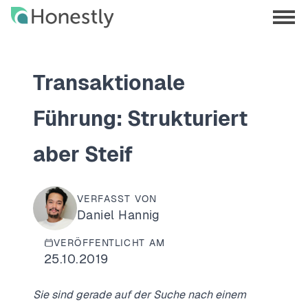
Skip
Skip
to
to
menu
main
home
opene
content
page
Transaktionale
Führung: Strukturiert
aber Steif
VERFASST VON
Daniel Hannig
VERÖFFENTLICHT AM
25.10.2019
Sie sind gerade auf der Suche nach einem