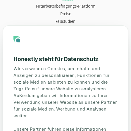
Mitarbeiterbefragungs-Plattform
Preise
Fallstudien
Ressourcen
Blog
Umfragevorlagen
Honestly steht für Datenschutz
Mitarbeiterbefragung
Wir verwenden Cookies, um Inhalte und
Mitarbeiterzufriedenheit
Anzeigen zu personalisieren, Funktionen für
eNPS
soziale Medien anbieten zu können und die
Employee Engagement
Zugriffe auf unsere Website zu analysieren.
Außerdem geben wir Informationen zu Ihrer
Status Page
Verwendung unserer Website an unsere Partner
Unternehmen
für soziale Medien, Werbung und Analysen
Partnerschaften
weiter.
HR Beirat
Unsere Partner führen diese Informationen
Über uns