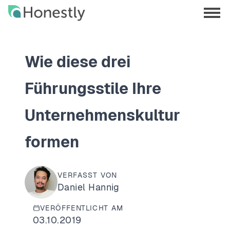
Skip
Skip
to
to
menu
main
home
opene
content
page
Wie diese drei
Führungsstile Ihre
Unternehmenskultur
formen
VERFASST VON
Daniel Hannig
VERÖFFENTLICHT AM
03.10.2019