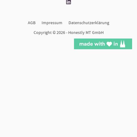
linkedin
AGB
Impressum
Datenschutzerklärung
Copyright © 2026 -
Honestly MT GmbH
Back
to
top