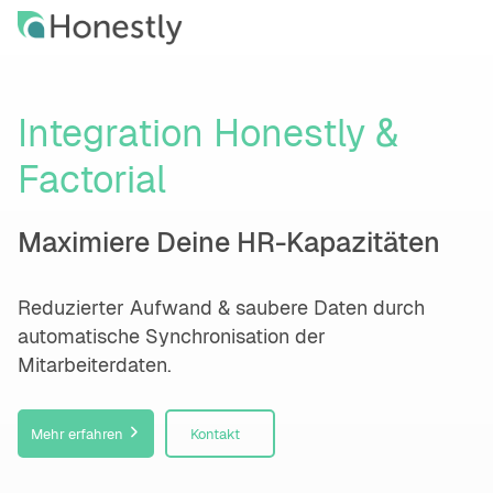
Skip
Skip
to
to
main
home
content
page
Integration Honestly &
Factorial
Maximiere Deine HR-Kapazitäten
Reduzierter Aufwand & saubere Daten durch
automatische Synchronisation der
Mitarbeiterdaten.
Mehr erfahren
Kontakt