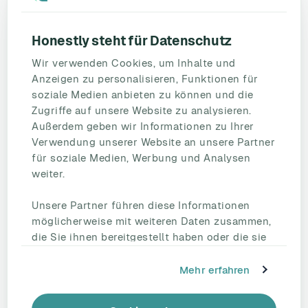
Ressourcen
Blog
Umfragevorlagen
Honestly steht für Datenschutz
Mitarbeiterbefragung
Wir verwenden Cookies, um Inhalte und
Mitarbeiterzufriedenheit
Anzeigen zu personalisieren, Funktionen für
eNPS
soziale Medien anbieten zu können und die
Employee Engagement
Zugriffe auf unsere Website zu analysieren.
Außerdem geben wir Informationen zu Ihrer
Status Page
Verwendung unserer Website an unsere Partner
Unternehmen
für soziale Medien, Werbung und Analysen
Partnerschaften
weiter.
HR Beirat
Unsere Partner führen diese Informationen
Über uns
möglicherweise mit weiteren Daten zusammen,
Reden Sie mit uns
die Sie ihnen bereitgestellt haben oder die sie
Kontakt
im Rahmen Ihrer Nutzung der Dienste
Support
gesammelt haben.
Mehr erfahren
Tel.: +49 221 828 282 40