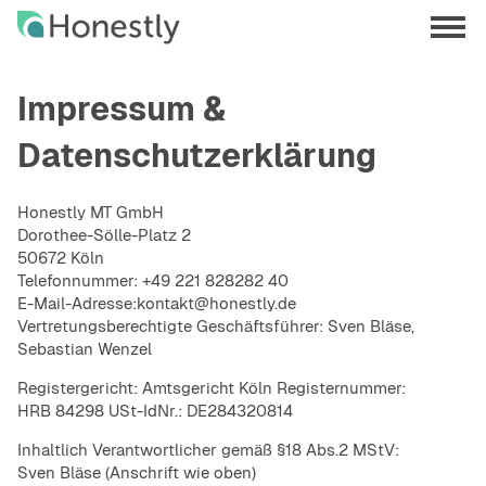
Skip
Skip
to
to
menu
main
home
opene
content
page
Impressum &
Datenschutzerklärung
Honestly MT GmbH
Dorothee-Sölle-Platz 2
50672 Köln
Telefonnummer:
+49 221 828282 40
E-Mail-Adresse:
kontakt@honestly.de
Vertretungsberechtigte Geschäftsführer: Sven Bläse,
Sebastian Wenzel
Registergericht: Amtsgericht Köln Registernummer:
HRB 84298 USt-IdNr.: DE284320814
Inhaltlich Verantwortlicher gemäß §18 Abs.2 MStV:
Sven Bläse (Anschrift wie oben)