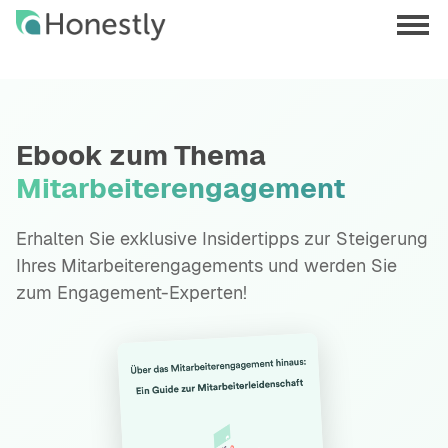
Skip
Skip
to
to
menu
main
home
opene
content
page
Ebook zum Thema
Mitarbeiterengagement
Erhalten Sie exklusive Insidertipps zur Steigerung
Ihres Mitarbeiterengagements und werden Sie
zum Engagement-Experten!