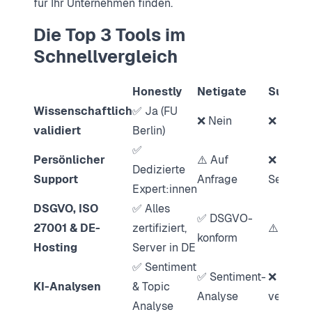
für Ihr Unternehmen finden.
Die Top 3 Tools im
Schnellvergleich
Honestly
Netigate
Survey
Wissenschaftlich
✅ Ja (FU
❌ Nein
❌ Nein
validiert
Berlin)
✅
Persönlicher
⚠️ Auf
❌ Nur Se
Dedizierte
Support
Anfrage
Service
Expert:innen
DSGVO, ISO
✅ Alles
✅ DSGVO-
27001 & DE-
zertifiziert,
⚠️ US-A
konform
Hosting
Server in DE
✅ Sentiment
✅ Sentiment-
❌ Nicht
KI-Analysen
& Topic
Analyse
verfügb
Analyse