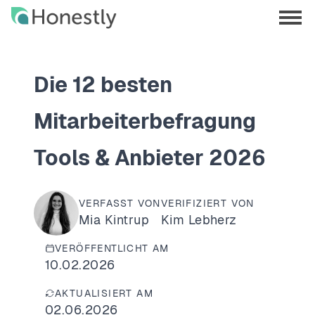
Skip
Skip
to
to
menu
main
home
opene
content
page
Die 12 besten
Mitarbeiterbefragung
Tools & Anbieter 2026
VERFASST VON
VERIFIZIERT VON
Mia Kintrup
Kim Lebherz
VERÖFFENTLICHT AM
10.02.2026
AKTUALISIERT AM
02.06.2026