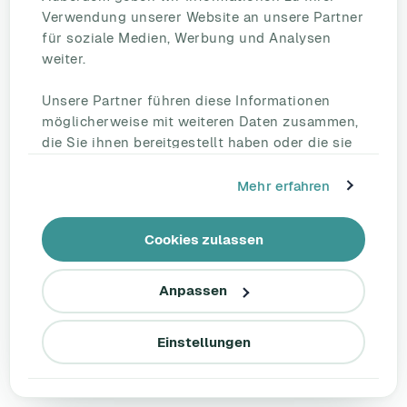
Leistungsmanagement, die Entwicklung und die
Verwendung unserer Website an unsere Partner
für soziale Medien, Werbung und Analysen
Wertschätzung von Mitarbeitenden.
weiter.
Workleap umfasst außerdem Vorlagen für jeden
Unsere Partner führen diese Informationen
Anlass – von
eNPS
-, Onboarding- und
möglicherweise mit weiteren Daten zusammen,
Pulsumfragen bis hin zu Templates für ein
die Sie ihnen bereitgestellt haben oder die sie
Einzelgespräch.
im Rahmen Ihrer Nutzung der Dienste
gesammelt haben.
Mehr erfahren
Die wichtigsten Funktionen:
Automatische Umfragen, um Stimmung
Cookies zulassen
und Mitarbeiterengagement regelmäßig
zu bewerten.
Anpassen
Flexible Analysen mit Echtzeitdaten,
sodass Sie beispielsweise sofort
Einstellungen
erkennen, wenn Engagement oder
Wertschätzung abnehmen.