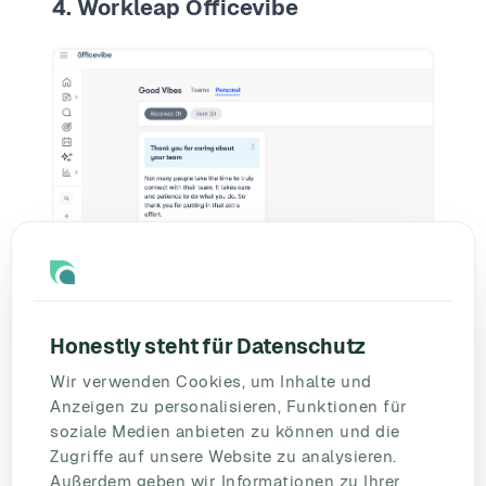
4. Workleap Officevibe
Workleap Officevibe
ist eine leistungsstarke
Honestly steht für Datenschutz
All-in-One-Plattform für Employee Experience.
Wir verwenden Cookies, um Inhalte und
Anzeigen zu personalisieren, Funktionen für
Neben dem Erfassen von Mitarbeiterfeedback
soziale Medien anbieten zu können und die
bietet das Unternehmen auch Tools für das
Zugriffe auf unsere Website zu analysieren.
Mitarbeiterengagement, das
Außerdem geben wir Informationen zu Ihrer