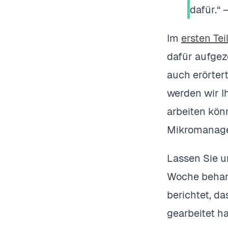
dafür.“ 
Im
ersten Tei
dafür aufgez
auch erörter
werden wir I
arbeiten kön
Mikromanager
Lassen Sie u
Woche behan
berichtet, da
gearbeitet h