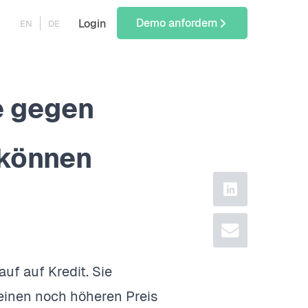
Demo anfordern
Login
EN
DE
e gegen
 können
linkedin
email
f auf Kredit. Sie
 einen noch höheren Preis