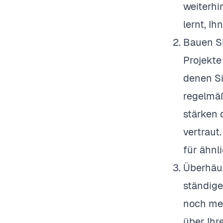
weiterhi
lernt, I
Bauen Si
Projekte
denen Si
regelmäß
stärken 
vertraut
für ähnl
Überhäuf
ständige
noch meh
über Ihr