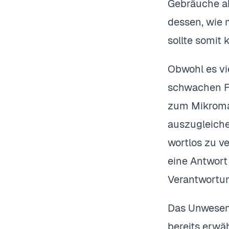
Gebräuche ak
dessen, wie
sollte somit 
Obwohl es vi
schwachen Fü
zum Mikroma
auszugleichen
wortlos zu v
eine Antwort 
Verantwortun
Das Unwesen 
bereits erwä