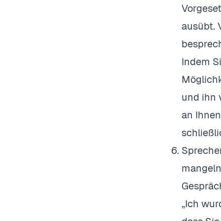
Vorgeset
ausübt. 
besprech
Indem Si
Möglichk
und ihn 
an Ihnen
schließli
Spreche
mangelnd
Gespräch
„Ich wur