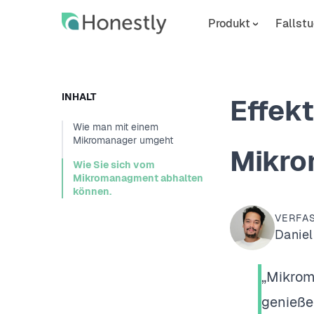
Skip
Skip
to
to
Produkt
Fallstu
main
home
content
page
INHALT
Effek
Wie man mit einem
Mikromanager umgeht
Mikro
Wie Sie sich vom
Mikromanagment abhalten
können.
VERFA
Daniel
„Mikrom
genieße