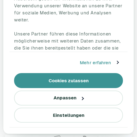
Verwendung unserer Website an unsere Partner
für soziale Medien, Werbung und Analysen
weiter.
Unsere Partner führen diese Informationen
möglicherweise mit weiteren Daten zusammen,
die Sie ihnen bereitgestellt haben oder die sie
im Rahmen Ihrer Nutzung der Dienste
Wie können Führungskräfte Anzeichen
gesammelt haben.
Mehr erfahren
für Burnout bei Mitarbeitern frühzeitig
erkennen?
Cookies zulassen
✅ Burnout frühzeitig erkennen ✅ Effektive
Stressbewältigung ✅ Mitarbeiter Wohlbefinden
Anpassen
Lesen Sie den vollständigen Artikel
Einstellungen