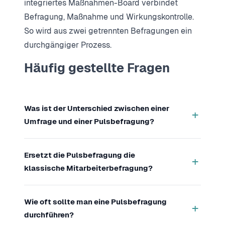
integriertes Maßnahmen-Board verbindet
Befragung, Maßnahme und Wirkungskontrolle.
So wird aus zwei getrennten Befragungen ein
durchgängiger Prozess.
Häufig gestellte Fragen
Was ist der Unterschied zwischen einer
+
Umfrage und einer Pulsbefragung?
Eine Pulsbefragung ist eine spezielle Form der
Ersetzt die Pulsbefragung die
Mitarbeiterbefragung: kurz (5 bis 15 Fragen),
+
klassische Mitarbeiterbefragung?
regelmäßig wiederholt (monatlich oder
quartalsweise) und auf die aktuelle Stimmung
Nein. Beide Instrumente ergänzen sich, sie
fokussiert. Eine allgemeine Umfrage oder die
Wie oft sollte man eine Pulsbefragung
ersetzen sich nicht. Die Jahresbefragung liefert
+
klassische jährliche Mitarbeiterbefragung ist
durchführen?
die Tiefe und das Gesamtbild, die