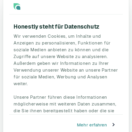
Ressourcen
Blog
Umfragevorlagen
Honestly steht für Datenschutz
Mitarbeiterbefragung
Wir verwenden Cookies, um Inhalte und
Mitarbeiterzufriedenheit
Anzeigen zu personalisieren, Funktionen für
eNPS
soziale Medien anbieten zu können und die
Employee Engagement
Zugriffe auf unsere Website zu analysieren.
Außerdem geben wir Informationen zu Ihrer
Status Page
Verwendung unserer Website an unsere Partner
Unternehmen
für soziale Medien, Werbung und Analysen
Partnerschaften
weiter.
HR Beirat
Unsere Partner führen diese Informationen
Über uns
möglicherweise mit weiteren Daten zusammen,
Reden Sie mit uns
die Sie ihnen bereitgestellt haben oder die sie
Kontakt
im Rahmen Ihrer Nutzung der Dienste
Support
gesammelt haben.
Mehr erfahren
Tel.: +49 221 828 282 40