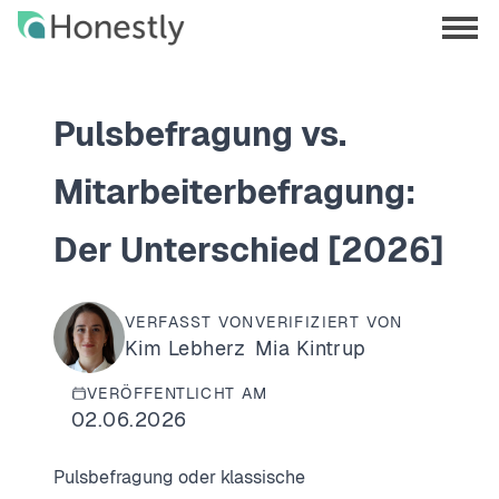
Skip
Skip
to
to
menu
main
home
opene
content
page
Pulsbefragung vs.
Mitarbeiterbefragung:
Der Unterschied [2026]
VERFASST VON
VERIFIZIERT VON
Kim Lebherz
Mia Kintrup
VERÖFFENTLICHT AM
02.06.2026
Pulsbefragung oder klassische