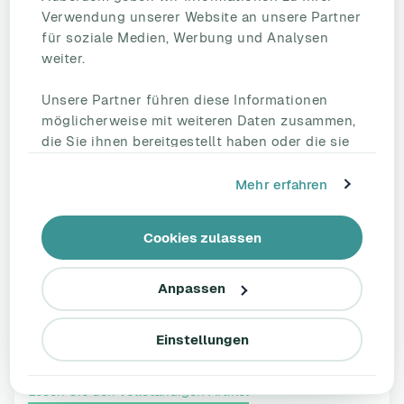
Verwendung unserer Website an unsere Partner
für soziale Medien, Werbung und Analysen
weiter.
Unsere Partner führen diese Informationen
möglicherweise mit weiteren Daten zusammen,
die Sie ihnen bereitgestellt haben oder die sie
im Rahmen Ihrer Nutzung der Dienste
gesammelt haben.
Mehr erfahren
Pulse Survey Tool: Die 7 besten
Pulsbefragungs-Tools im Vergleich
Cookies zulassen
2026
Pulse Survey Tools 2026 im Vergleich: Funktionen,
Anpassen
Preise, Pro & Contra - inkl. ISO 27001, DE-Hosting,
wissenschaftlich validierter Fragen und Maßnahmen-
Tracking.
Einstellungen
Lesen Sie den vollständigen Artikel