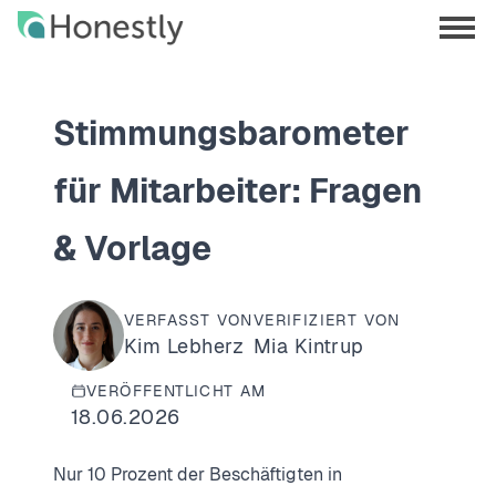
Skip
Skip
to
to
menu
main
home
opene
content
page
Stimmungsbarometer
für Mitarbeiter: Fragen
& Vorlage
VERFASST VON
VERIFIZIERT VON
Kim Lebherz
Mia Kintrup
VERÖFFENTLICHT AM
18.06.2026
Nur 10 Prozent der Beschäftigten in