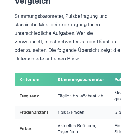
Vergleich
Stimmungsbarometer, Pulsbefragung und
klassische Mitarbeiterbefragung lösen
unterschiedliche Aufgaben. Wer sie
verwechselt, misst entweder zu oberflächlich
oder zu selten. Die folgende Übersicht zeigt die
Unterschiede auf einen Blick:
Kriterium
Stimmungsbarometer
Pulsbefr
Monatlich 
Frequenz
Täglich bis wöchentlich
quartalswe
Fragenanzahl
1 bis 5 Fragen
5 bis 15 F
Aktuelles Befinden,
Einzelthem
Fokus
Tagesform
Stimmungs