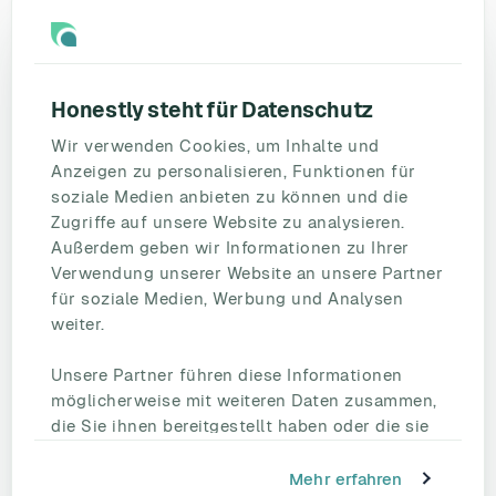
Ressourcen
Blog
Umfragevorlagen
Honestly steht für Datenschutz
Mitarbeiterbefragung
Wir verwenden Cookies, um Inhalte und
Mitarbeiterzufriedenheit
Anzeigen zu personalisieren, Funktionen für
eNPS
soziale Medien anbieten zu können und die
Employee Engagement
Zugriffe auf unsere Website zu analysieren.
Außerdem geben wir Informationen zu Ihrer
Status Page
Verwendung unserer Website an unsere Partner
Unternehmen
für soziale Medien, Werbung und Analysen
Partnerschaften
weiter.
HR Beirat
Unsere Partner führen diese Informationen
Über uns
möglicherweise mit weiteren Daten zusammen,
Reden Sie mit uns
die Sie ihnen bereitgestellt haben oder die sie
Kontakt
im Rahmen Ihrer Nutzung der Dienste
Support
gesammelt haben.
Mehr erfahren