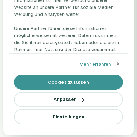
Informationen zu Ihrer Verwendung unserer
Mitarbeiterbefragungs-
Blog
Website an unsere Partner für soziale Medien,
Plattform
Umfragevorlagen
Werbung und Analysen weiter.
Preise
Mitarbeiterbefragung
Fallstudien
Mitarbeiterzufriedenheit
Unsere Partner führen diese Informationen
eNPS
möglicherweise mit weiteren Daten zusammen,
Employee Engagement
Status Page
die Sie ihnen bereitgestellt haben oder die sie im
Rahmen Ihrer Nutzung der Dienste gesammelt
haben.
UNTERNEHMEN
REDEN SIE MIT UNS
Mehr erfahren
Partnerschaften
Demo buchen
HR Beirat
Kontakt
Cookies zulassen
Über uns
Support
Tel.: +49 221 828 282 40
Anpassen
Einstellungen
© 2026 Honestly MT GmbH
AGB
Impressum
Datenschutzerklärung