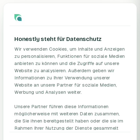
wissenschaftlich validiert, DSGVO-
konform, gehostet in Deutschland.
Honestly steht für Datenschutz
Wir verwenden Cookies, um Inhalte und Anzeigen
zu personalisieren, Funktionen für soziale Medien
anbieten zu können und die Zugriffe auf unsere
PRODUKT
RESSOURCEN
Website zu analysieren. Außerdem geben wir
Informationen zu Ihrer Verwendung unserer
Mitarbeiterbefragungs-
Blog
Website an unsere Partner für soziale Medien,
Plattform
Umfragevorlagen
Werbung und Analysen weiter.
Preise
Mitarbeiterbefragung
Fallstudien
Mitarbeiterzufriedenheit
Unsere Partner führen diese Informationen
eNPS
möglicherweise mit weiteren Daten zusammen,
Employee Engagement
Status Page
die Sie ihnen bereitgestellt haben oder die sie im
Rahmen Ihrer Nutzung der Dienste gesammelt
haben.
UNTERNEHMEN
REDEN SIE MIT UNS