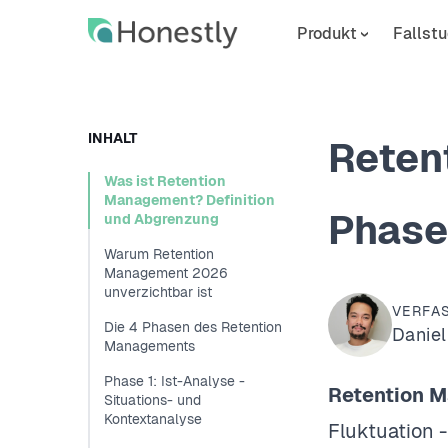
Skip
Skip
to
to
Produkt
Fallstu
main
home
content
page
INHALT
Reten
Was ist Retention
Management? Definition
Phase
und Abgrenzung
Warum Retention
Management 2026
unverzichtbar ist
VERFA
Die 4 Phasen des Retention
Daniel
Managements
Phase 1: Ist-Analyse -
Retention 
Situations- und
Kontextanalyse
Fluktuation 