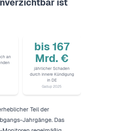
verzichtbar ist
%
bis 167
Mrd. €
och an
unden
jährlicher Schaden
durch innere Kündigung
in DE
Gallup 2025
heblicher Teil der
labgangs-Jahrgänge. Das
e-Monitoren regelmäßig