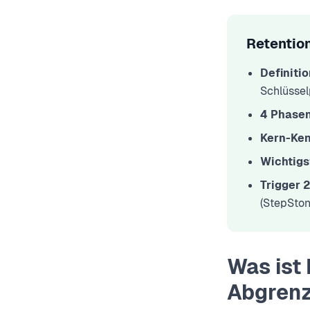
Retentio
Definitio
Schlüssel
4 Phasen
Kern-Ken
Wichtigs
Trigger 
(StepSton
Was ist
Abgren