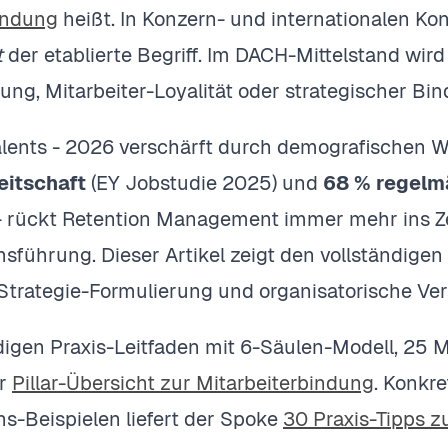
indung
heißt. In Konzern- und internationalen Ko
t
der etablierte Begriff. Im DACH-Mittelstand wir
ung, Mitarbeiter-Loyalität oder strategischer Bi
alents - 2026 verschärft durch demografischen 
itschaft
(EY Jobstudie 2025) und
68 % regelm
- rückt Retention Management immer mehr ins Z
führung. Dieser Artikel zeigt den vollständigen
 Strategie-Formulierung und organisatorische Ve
digen Praxis-Leitfaden mit 6-Säulen-Modell, 2
er
Pillar-Übersicht zur Mitarbeiterbindung
. Konkre
-Beispielen liefert der Spoke
30 Praxis-Tipps z