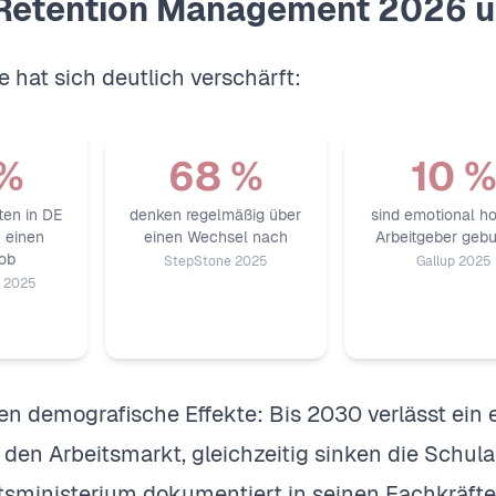
etention Management 2026 un
 hat sich deutlich verschärft:
 %
68 %
10 
ten in DE
denken regelmäßig über
sind emotional h
 einen
einen Wechsel nach
Arbeitgeber geb
ob
StepStone 2025
Gallup 2025
e 2025
 demografische Effekte: Bis 2030 verlässt ein er
en Arbeitsmarkt, gleichzeitig sinken die Schu
sministerium dokumentiert in seinen Fachkräft