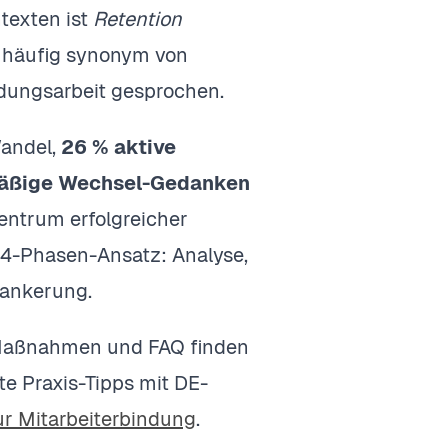
ntexten ist
Retention
d häufig synonym von
ndungsarbeit gesprochen.
Wandel,
26 % aktive
äßige Wechsel-Gedanken
entrum erfolgreicher
 4-Phasen-Ansatz: Analyse,
rankerung.
5 Maßnahmen und FAQ finden
te Praxis-Tipps mit DE-
ur Mitarbeiterbindung
.