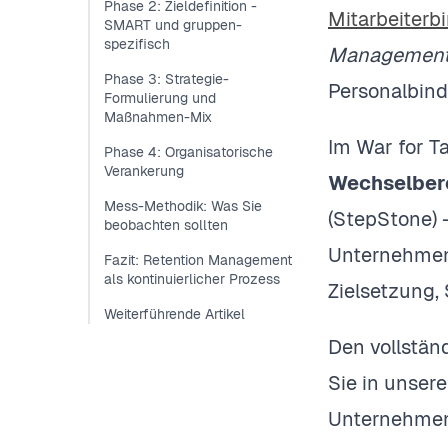
Phase 2: Zieldefinition -
Mitarbeiterb
SMART und gruppen-
spezifisch
Managemen
Phase 3: Strategie-
Personalbind
Formulierung und
Maßnahmen-Mix
Im War for T
Phase 4: Organisatorische
Verankerung
Wechselbere
Mess-Methodik: Was Sie
(StepStone) 
beobachten sollten
Unternehmens
Fazit: Retention Management
als kontinuierlicher Prozess
Zielsetzung,
Weiterführende Artikel
Den vollstän
Sie in unser
Unternehmens