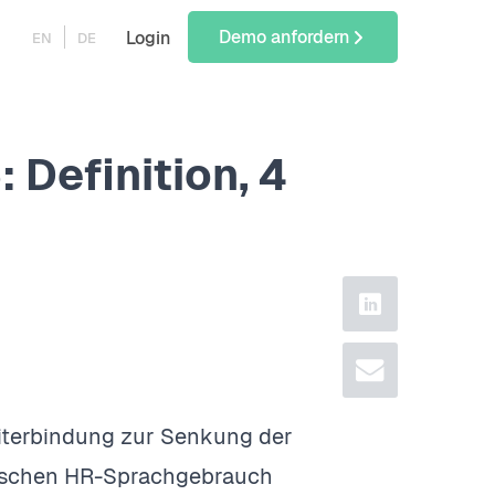
Demo anfordern
Login
EN
DE
Definition, 4
linkedin
email
eiterbindung zur Senkung der
eutschen HR-Sprachgebrauch