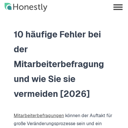
Skip
Skip
to
to
menu
main
home
opene
content
page
10 häufige Fehler bei
der
Mitarbeiterbefragung
und wie Sie sie
vermeiden [2026]
Mitarbeiterbefragungen
können der Auftakt für
große Veränderungsprozesse sein und ein