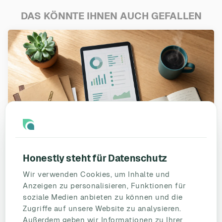
DAS KÖNNTE IHNEN AUCH GEFALLEN
Honestly steht für Datenschutz
Psychische Gefährdungsbeurteilung
Wir verwenden Cookies, um Inhalte und
2026: Neue Regeln, schärfere
Anzeigen zu personalisieren, Funktionen für
Kontrollen
soziale Medien anbieten zu können und die
Zugriffe auf unsere Website zu analysieren.
Was sich 2026 für die psychische
Außerdem geben wir Informationen zu Ihrer
Gefährdungsbeurteilung ändert: revidiertes BAuA-