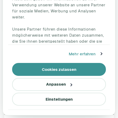
Handbuch, reformierte DGUV Vorschrift 2, GDA-
Verwendung unserer Website an unsere Partner
Arbeitsprogramm 2026-2029, EU-OSHA-Kampagne...
für soziale Medien, Werbung und Analysen
weiter.
Lesen Sie den vollständigen Artikel
Unsere Partner führen diese Informationen
möglicherweise mit weiteren Daten zusammen,
die Sie ihnen bereitgestellt haben oder die sie
im Rahmen Ihrer Nutzung der Dienste
gesammelt haben.
Mehr erfahren
Cookies zulassen
Anpassen
Einstellungen