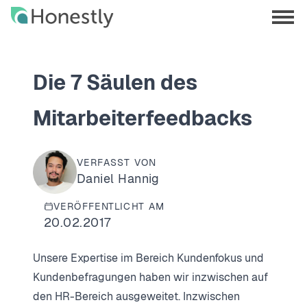
Skip
Skip
to
to
menu
main
home
opene
content
page
Die 7 Säulen des
Mitarbeiterfeedbacks
VERFASST VON
Daniel Hannig
VERÖFFENTLICHT AM
20.02.2017
Unsere Expertise im Bereich Kundenfokus und
Kundenbefragungen haben wir inzwischen auf
den HR-Bereich ausgeweitet. Inzwischen