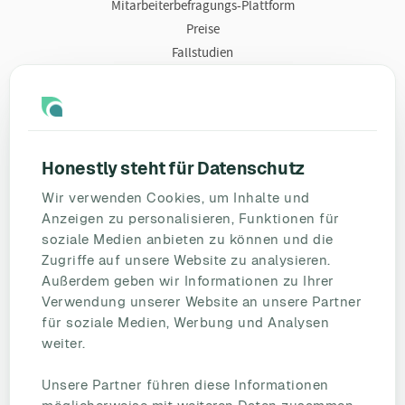
Mitarbeiterbefragungs-Plattform
Preise
Fallstudien
Ressourcen
Blog
Umfragevorlagen
Honestly steht für Datenschutz
Mitarbeiterbefragung
Wir verwenden Cookies, um Inhalte und
Mitarbeiterzufriedenheit
Anzeigen zu personalisieren, Funktionen für
eNPS
soziale Medien anbieten zu können und die
Employee Engagement
Zugriffe auf unsere Website zu analysieren.
Außerdem geben wir Informationen zu Ihrer
Status Page
Verwendung unserer Website an unsere Partner
Unternehmen
für soziale Medien, Werbung und Analysen
Partnerschaften
weiter.
HR Beirat
Unsere Partner führen diese Informationen
Über uns