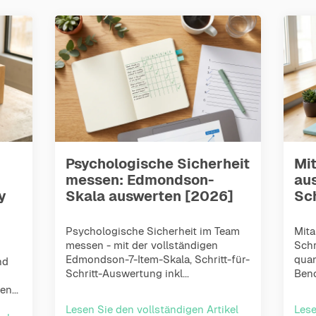
Psychologische Sicherheit
Mi
messen: Edmondson-
aus
y
Skala auswerten [2026]
Sc
Psychologische Sicherheit im Team
Mita
messen - mit der vollständigen
Schr
Edmondson-7-Item-Skala, Schritt-für-
quan
nd
Schritt-Auswertung inkl...
Benc
n...
Lesen Sie den vollständigen Artikel
Lese