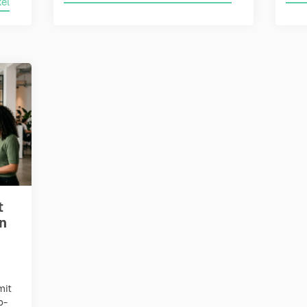
el
t
n
mit
p-