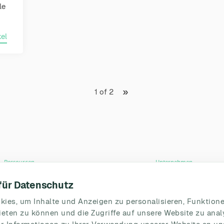
le
el
»
1 of 2
Ressourcen
Unternehmen
Blog
Partnerschaften
 für Datenschutz
Umfragevorlagen
HR Beirat
ies, um Inhalte und Anzeigen zu personalisieren, Funktione
Mitarbeiterbefragung
Über uns
eten zu können und die Zugriffe auf unsere Website zu anal