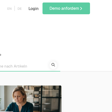
Demo anfordern
Login
EN
DE
e
search