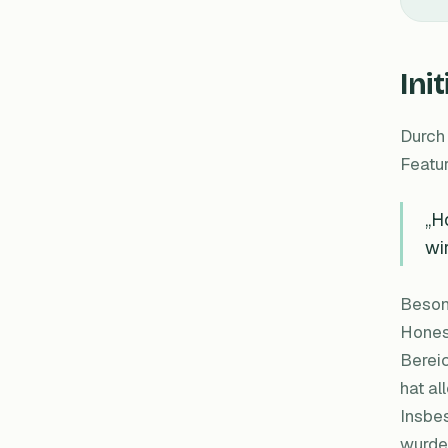
Ini
Durch 
Featur
„H
wi
Besond
Honest
Berei
hat a
Insbe
wurde