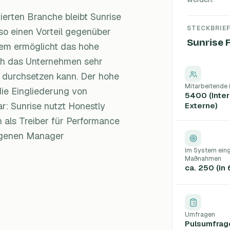
ierten Branche bleibt Sunrise
STECKBRIE
so einen Vorteil gegenüber
Sunrise F
rem ermöglicht das hohe
ich das Unternehmen sehr
n durchsetzen kann. Der hohe
Mitarbeitende
die Eingliederung von
5400 (Inte
r: Sunrise nutzt Honestly
Externe)
h als Treiber für Performance
igenen Manager
Im System ein
Maßnahmen
ca. 250 (in
Umfragen
Pulsumfrag