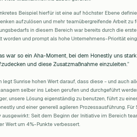
nkretes Beispiel hierfür ist eine auf höchster Ebene defin
enken aufzulösen und mehr teamübergreifende Arbeit zu fö
ungsbedarfs in diesem Bereich war bereits durch die erst
lt worden und prompt als hohe Unternehmens-Priorität eing
as war so ein Aha-Moment, bei dem Honestly uns stark
fzudecken und diese Zusatzmaßnahme einzuleiten.”
 legt Sunrise hohen Wert darauf, dass diese - und auch 
anagern selber ins Leben gerufen und durchgeführt werden
er, unsere Lösung eigenständig zu benutzen, führt zu ein
nestly und einer generell agileren Prozessausführung. Für S
v ausgewirkt: Seit dem Beginn der Initiative im Bereich tea
der Wert um 4%-Punkte verbessert.