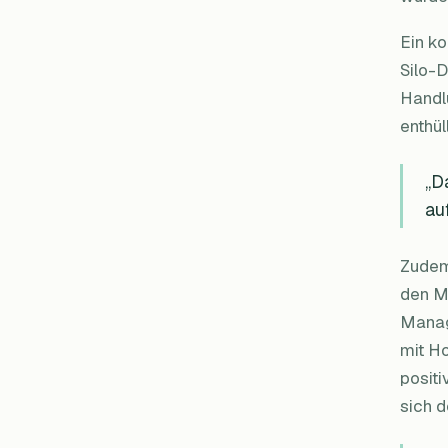
Ein ko
Silo-D
Handl
enthül
„D
au
Zudem
den M
Manag
mit Ho
positi
sich 