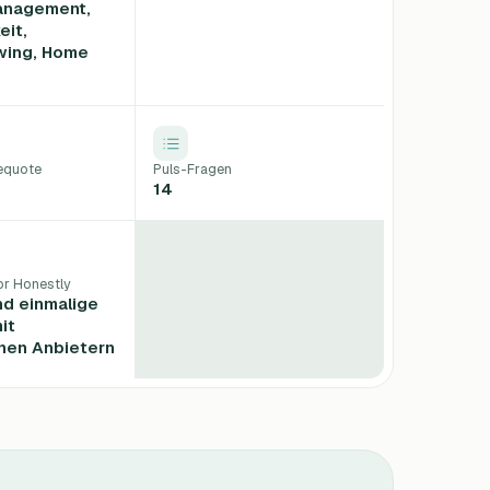
anagement,
eit,
wing, Home
equote
Puls-Fragen
14
r Honestly
nd einmalige
it
nen Anbietern