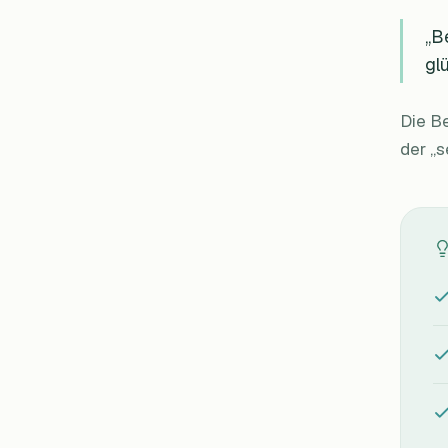
„B
gl
Die Be
der „s