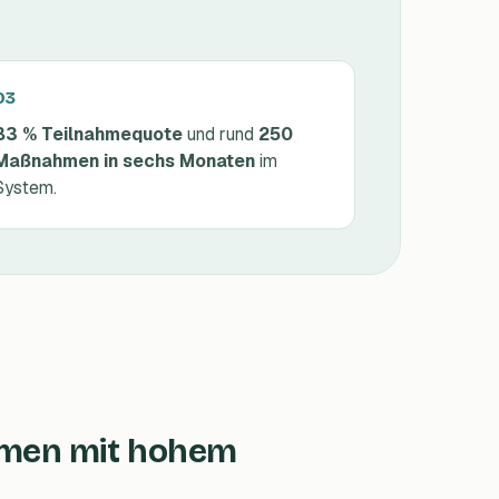
83 % Teilnahmequote
und rund
250
Maßnahmen in sechs Monaten
im
System.
ehmen mit hohem