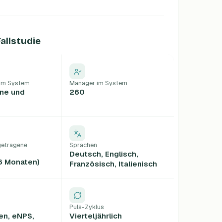
F
allstudie
 im System
Manager im System
rne und
260
getragene
Sprachen
Deutsch, Englisch,
 6 Monaten)
Französisch, Italienisch
Puls-Zyklus
en, eNPS,
Vierteljährlich