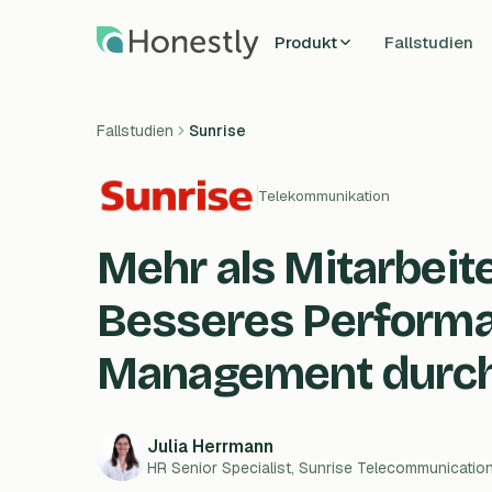
Zum Hauptinhalt springen
Produkt
Fallstudien
Fallstudien
Sunrise
Telekommunikation
Mehr als Mitarbeit
Besseres Perform
Management durch
Julia Herrmann
HR Senior Specialist, Sunrise Telecommunicatio