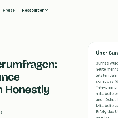
Preise
Ressourcen
Über Sun
erumfragen:
Sunrise wur
heute mehr a
ance
letzten Jahr
somit das fü
 Honestly
Telekommuni
mitarbeitero
und höchst 
Mitarbeiter
Erfolg des U
ns
werden.