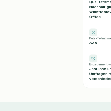
Qualitätsm
Nachhaltigk
Whistleblo
Office
Puls-Teilnahm
83%
Engagement vo
Jährliche u
Umfragen m
verschiede