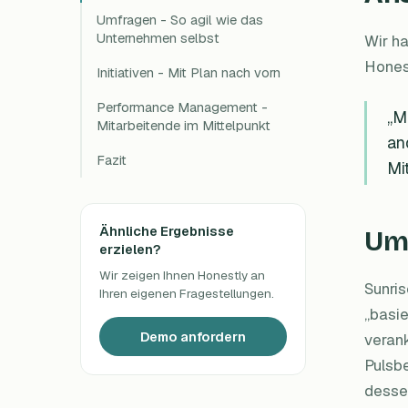
Umfragen - So agil wie das
Unternehmen selbst
Wir ha
Hones
Initiativen - Mit Plan nach vorn
Performance Management -
„M
Mitarbeitende im Mittelpunkt
an
Fazit
Mi
Ähnliche Ergebnisse
Umf
erzielen?
Wir zeigen Ihnen Honestly an
Sunris
Ihren eigenen Fragestellungen.
„basie
Demo anfordern
verank
Pulsb
dessen