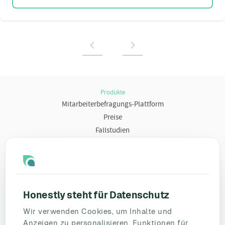
Produkte
Mitarbeiterbefragungs-Plattform
Preise
Fallstudien
Ressourcen
Blog
Umfragevorlagen
Honestly steht für Datenschutz
Mitarbeiterbefragung
Wir verwenden Cookies, um Inhalte und
Mitarbeiterzufriedenheit
Anzeigen zu personalisieren, Funktionen für