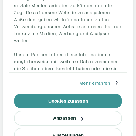
eNPS
soziale Medien anbieten zu können und die
Employee Engagement
Zugriffe auf unsere Website zu analysieren.
Außerdem geben wir Informationen zu Ihrer
Status Page
Verwendung unserer Website an unsere Partner
Unternehmen
für soziale Medien, Werbung und Analysen
Partnerschaften
weiter.
HR Beirat
Unsere Partner führen diese Informationen
Über uns
möglicherweise mit weiteren Daten zusammen,
Reden Sie mit uns
die Sie ihnen bereitgestellt haben oder die sie
Kontakt
im Rahmen Ihrer Nutzung der Dienste
Support
gesammelt haben.
Mehr erfahren
Tel.: +49 221 828 282 40
Cookies zulassen
linkedin
Anpassen
AGB
Impressum
Datenschutzerklärung
Copyright © 2026 -
Honestly MT GmbH
Einstellungen