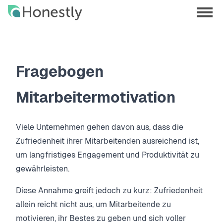
Skip
Skip
to
to
menu
main
home
opene
content
page
Fragebogen
Mitarbeitermotivation
Viele Unternehmen gehen davon aus, dass die
Zufriedenheit ihrer Mitarbeitenden ausreichend ist,
um langfristiges Engagement und Produktivität zu
gewährleisten.
Diese Annahme greift jedoch zu kurz: Zufriedenheit
allein reicht nicht aus, um Mitarbeitende zu
motivieren, ihr Bestes zu geben und sich voller