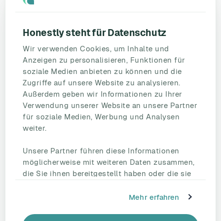
Ressourcen
Blog
Umfragevorlagen
Honestly steht für Datenschutz
Mitarbeiterbefragung
Wir verwenden Cookies, um Inhalte und
Mitarbeiterzufriedenheit
Anzeigen zu personalisieren, Funktionen für
eNPS
soziale Medien anbieten zu können und die
Employee Engagement
Zugriffe auf unsere Website zu analysieren.
Außerdem geben wir Informationen zu Ihrer
Status Page
Verwendung unserer Website an unsere Partner
Unternehmen
für soziale Medien, Werbung und Analysen
Partnerschaften
weiter.
HR Beirat
Unsere Partner führen diese Informationen
Über uns
möglicherweise mit weiteren Daten zusammen,
Reden Sie mit uns
die Sie ihnen bereitgestellt haben oder die sie
Kontakt
im Rahmen Ihrer Nutzung der Dienste
Support
gesammelt haben.
Mehr erfahren
Tel.: +49 221 828 282 40