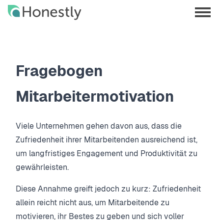
Skip
Skip
to
to
menu
main
home
opene
content
page
Fragebogen
Mitarbeitermotivation
Viele Unternehmen gehen davon aus, dass die
Zufriedenheit ihrer Mitarbeitenden ausreichend ist,
um langfristiges Engagement und Produktivität zu
gewährleisten.
Diese Annahme greift jedoch zu kurz: Zufriedenheit
allein reicht nicht aus, um Mitarbeitende zu
motivieren, ihr Bestes zu geben und sich voller