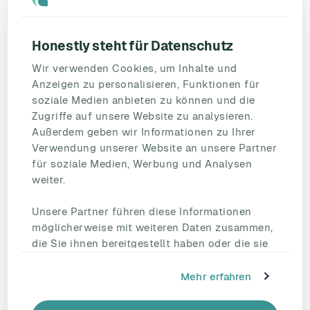
Ressourcen
Blog
Umfragevorlagen
Honestly steht für Datenschutz
Mitarbeiterbefragung
Wir verwenden Cookies, um Inhalte und
Mitarbeiterzufriedenheit
Anzeigen zu personalisieren, Funktionen für
eNPS
soziale Medien anbieten zu können und die
Employee Engagement
Zugriffe auf unsere Website zu analysieren.
Außerdem geben wir Informationen zu Ihrer
Status Page
Verwendung unserer Website an unsere Partner
Unternehmen
für soziale Medien, Werbung und Analysen
Partnerschaften
weiter.
HR Beirat
Unsere Partner führen diese Informationen
Über uns
möglicherweise mit weiteren Daten zusammen,
Reden Sie mit uns
die Sie ihnen bereitgestellt haben oder die sie
Kontakt
im Rahmen Ihrer Nutzung der Dienste
Support
gesammelt haben.
Mehr erfahren
Tel.: +49 221 828 282 40