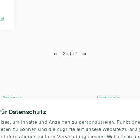
el
«
»
2 of 17
Ressourcen
Unternehmen
Blog
Partnerschaften
 für Datenschutz
Umfragevorlagen
HR Beirat
ies, um Inhalte und Anzeigen zu personalisieren, Funktione
Mitarbeiterbefragung
Über uns
eten zu können und die Zugriffe auf unsere Website zu anal
 Informationen zu Ihrer Verwendung unserer Website an un
Mitarbeiterzufriedenheit