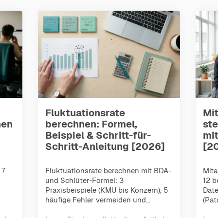
Fluktuationsrate
Mi
hen
berechnen: Formel,
st
Beispiel & Schritt-für-
mit
Schritt-Anleitung [2026]
[2
 7
Fluktuationsrate berechnen mit BDA-
Mita
und Schlüter-Formel: 3
12 
Praxisbeispiele (KMU bis Konzern), 5
Date
häufige Fehler vermeiden und...
(Pat