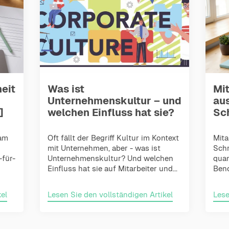
eit
Was ist
Mi
Unternehmenskultur – und
aus
]
welchen Einfluss hat sie?
Sc
eam
Oft fällt der Begriff Kultur im Kontext
Mita
mit Unternehmen, aber - was ist
Schr
-für-
Unternehmenskultur? Und welchen
quan
Einfluss hat sie auf Mitarbeiter und...
Benc
el
Lesen Sie den vollständigen Artikel
Lese