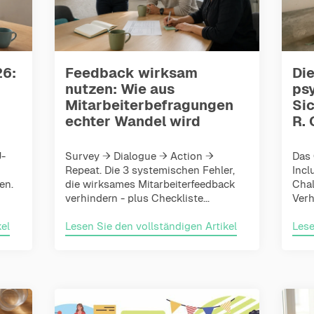
26:
Feedback wirksam
Die
nutzen: Wie aus
ps
Mitarbeiterbefragungen
Si
echter Wandel wird
R. 
U-
Survey → Dialogue → Action →
Das 
Repeat. Die 3 systemischen Fehler,
Incl
en.
die wirksames Mitarbeiterfeedback
Chal
verhindern - plus Checkliste...
Verh
el
Lesen Sie den vollständigen Artikel
Lese