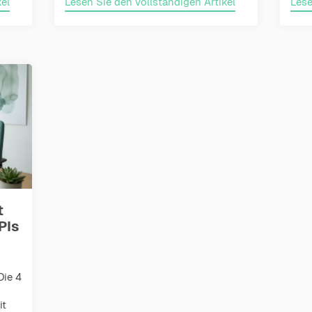
el
Lesen Sie den vollständigen Artikel
Lese
t
PIs
Die 4
it