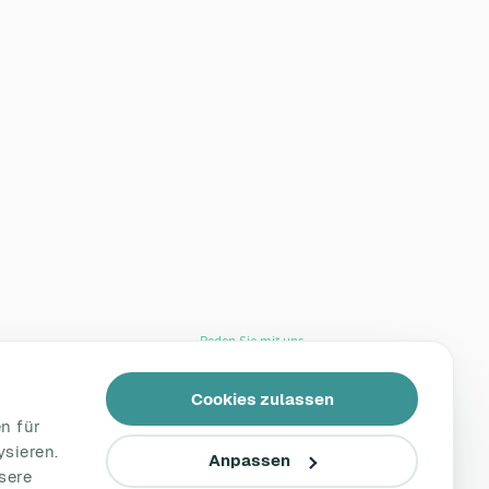
Reden Sie mit uns
Kontakt
Cookies zulassen
Support
n für
Tel.: +49 221 828 282 40
ysieren.
Anpassen
sere